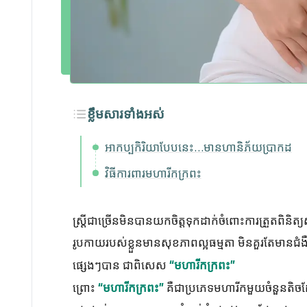
ខ្លឹមសារទាំងអស់
អាកប្បកិរិយាបែបនេះ…មានហានិភ័យប្រាកដ
វិធីការពារមហារីកក្រពះ
ស្ត្រីជាច្រើនមិនបានយកចិត្តទុកដាក់ចំពោះការត្រួតពិនិត្យ
រូបកាយរបស់ខ្លួនមានសុខភាពល្អធម្មតា មិនគួរតែមានជំងឺអ្វី
ផ្សេងៗបាន ជាពិសេស
“មហារីកក្រពះ”
ព្រោះ
គឺជាប្រភេទមហារីកមួយចំនួនតិ
“មហារីកក្រពះ”