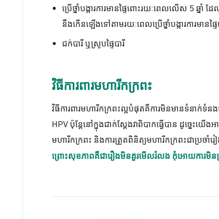
ប្រើថ្នាំបង្ការការមានផ្ទៃពោះរយៈពេលលើស 5 ឆ្នាំ
នឹងកើនឡើងទៅតាមរយៈពេលប្រើថ្នាំបង្ការការមានផ្ទ
ជក់បារី ឬស្រូបផ្ទៃបារី
វិធីការពារមហារីកក្រពះ
វិធីការពារមហារីកក្រពះល្អបំផុតគឺការមិនមានទំនាក់ទំនង
HPV ប៉ុន្តែនៅក្នុងជាក់ស្តែងវាពិបាកធ្វើបាន ដូច្នេះយ
មហារីកក្រពះ និងការត្រួតពិនិត្យមហារីកក្រពះជាប្រចាំរៀងរ
ព្រោះសុខភាពគឺជារឿងមិនគួរមើលរំលង កុំអោយការមិនប្