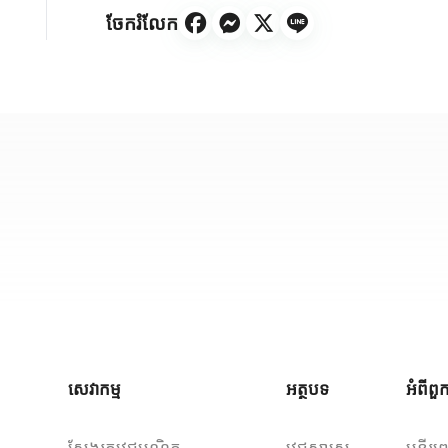
ចែករំលែក
សេវាកម្ម
អត្ថបទ
អំពីព
ស្វែងរកវេជ្ជបណ្ឌិត
វេជ្ជសាស្ត្រ
មន្ទីរព