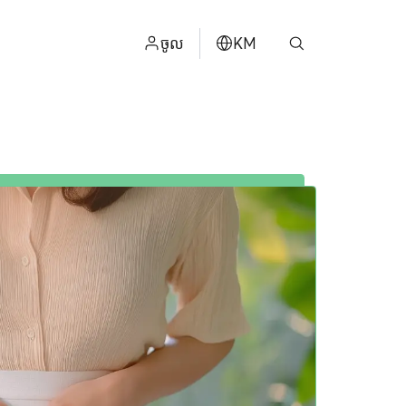
ចូល
KM
ไทย
ម
ENGLISH
中文
日本
عربي