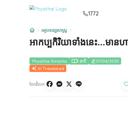
KM
ไทย
English
中文
日本
عربي
1772
សេវាកម្ម
អត្ថបទវេជ្ជសាស្ត្រ
អត្ថបទ
អាកប្បកិរិយាទាំងនេះ...មានហ
អំពីពួកយើង
Phyathai Sriracha
1 នាទី
07/04/2020
សាខាមន្ទីរពេទ្យ
AI Translated
ចែករំលែក