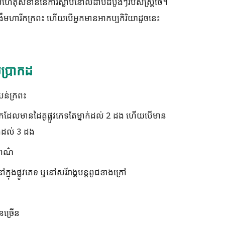
ហេតុសំខាន់នៃការស្លាប់នៅលំដាប់ដំបូងៗរបស់ស្ត្រីថៃ។
ំងឺមហារីកក្រពះ ហើយបើអ្នកមានអាកប្បកិរិយាដូចនេះ
ប្រាកដ
បន់ក្រពះ
អ្នកដែលមានដៃគូផ្លូវភេទតែម្នាក់ដល់ 2 ដង ហើយបើមាន
ងដល់ 3 ដង
េញពណ៌
ៅក្នុងផ្លូវភេទ ឬនៅសរីរាង្គបន្តពូជខាងក្រៅ
នច្រើន