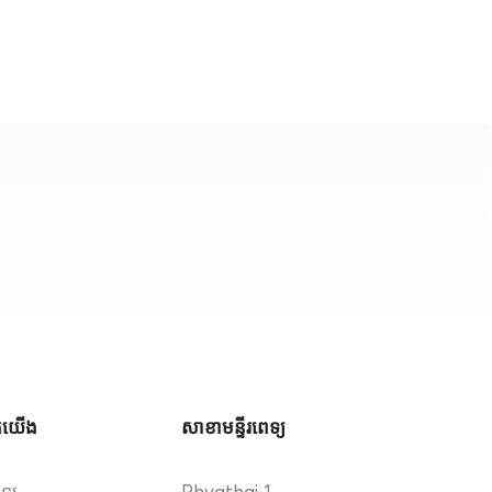
ួកយើង
សាខាមន្ទីរពេទ្យ
េទ្យ
Phyathai 1