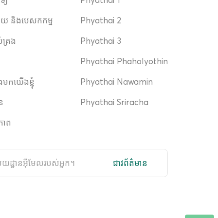
ិស័យ និងបេសកកម្ម
Phyathai 2
ប់គ្រង
Phyathai 3
Phyathai Phaholyothin
ងមកយើងខ្ញុំ
Phyathai Nawamin
ាន
Phyathai Sriracha
ភាព
ជាវព័ត៌មាន