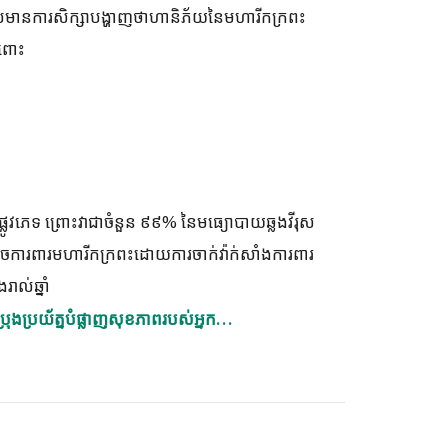
 ដែលមានការសិក្សាបង្ហាញថាហានិភ័យនៃមហារីកក្រពះ
ៃពោះ
ផ្លូវភេទ ព្រោះវាជាចំនួន ៩៩% នៃមធ្យោបាយឆ្លងវីរុស
ើងអាចការពារមហារីកក្រពះដោយការចាក់វ៉ាក់សាំងការពារ
ាល់ឆ្នាំ
រុងប្រយ័ត្នបំផ្លាញសុខភាពរបស់អ្នក…