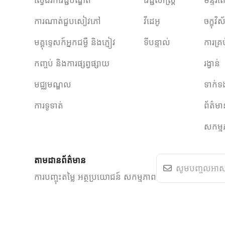
ការណាត់ជួបសៀវភៅ
វីដេអូ
ចក្ខុវ
មគ្គុទ្ទេសក៍អ្នកជម្ងឺ និងភ្ញៀវ
ទីបន្ទាល់
ការគ្រ
កញ្ចប់ និងការផ្សព្វផ្សាយ
រង្វាន់
មជ្ឈមណ្ឌល
ទាក់ទ
ការទូទាត់
ព័ត៌ម
សកម្ម
តាមដានព័ត៌មាន
ការបញ្ចុះតម្លៃ អត្ថប្រយោជន៍ សកម្មភាព