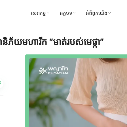
សេវាកម្ម
អត្ថបទ
អំពីពួកយើង
ស្វែងរកវេជ្ជបណ្ឌិត
វេជ្ជសាស្ត្រ
មន្ទីរពេទ្យ
ានិភ័យមហារីក "មាត់របស់មេផ្កា"
ការណាត់ជួបសៀវភៅ
វីដេអូ
ចក្ខុវិស័យ និងបេសកកម្
មគ្គុទ្ទេសក៍អ្នកជម្ងឺ និងភ្ញៀវ
ទីបន្ទាល់
ការគ្រប់គ្រង
កញ្ចប់ និងការផ្សព្វផ្សាយ
រង្វាន់
មជ្ឈមណ្ឌល
ទាក់ទងមកយើងខ្ញុំ
ការទូទាត់
ព័ត៌មាន
សកម្មភាព