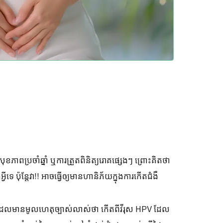
សុខភាពប្រចាំឆ្នាំ ឬការត្រួតពិនិត្យរោគផ្សេងៗ ព្រោះគិតថា
ទេ ប៉ុន្តែវា!! អាចធ្វើឲ្យមានហានិភ័យក្នុងការកើតជំងឺ
ចដែលមានមូលហេតុច្បាស់លាស់ថា កើតពីវីរុស HPV ដែល