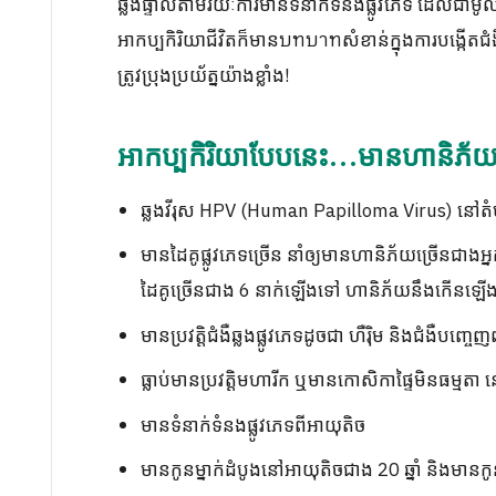
ឆ្លងផ្ទាល់តាមរយៈការមានទំនាក់ទំនងផ្លូវភេទ ដែលជាមូល
អាកប្បកិរិយាជីវិតក៏មានบทบาทសំខាន់ក្នុងការបង្កើតជ
ត្រូវប្រុងប្រយ័ត្នយ៉ាងខ្លាំង!
អាកប្បកិរិយាបែបនេះ…មានហានិភ័យ
ឆ្លងវីរុស HPV (Human Papilloma Virus) នៅតំ
មានដៃគូផ្លូវភេទច្រើន នាំឲ្យមានហានិភ័យច្រើនជាង
ដៃគូច្រើនជាង 6 នាក់ឡើងទៅ ហានិភ័យនឹងកើនឡើ
មានប្រវត្តិជំងឺឆ្លងផ្លូវភេទដូចជា ហឺរ៉ិម និងជំងឺបញ្ច
ធ្លាប់មានប្រវត្តិមហារីក ឬមានកោសិកាផ្ទៃមិនធម្មតា ន
មានទំនាក់ទំនងផ្លូវភេទពីអាយុតិច
មានកូនម្នាក់ដំបូងនៅអាយុតិចជាង 20 ឆ្នាំ និងមានកូ