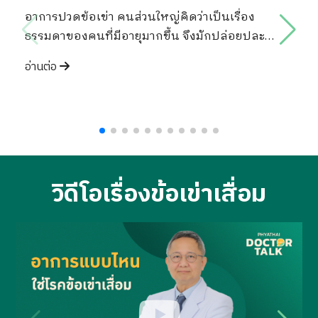
เข
อาการปวดข้อเข่า คนส่วนใหญ่คิดว่าเป็นเรื่อง
ธรรมดาของคนที่มีอายุมากขึ้น จึงมักปล่อยปละ
แน
ละเลยให้เวลาผ่านไปเป็นปีๆ จนกระทั่งเดินลำบาก
เว
อ่านต่อ
เดินไม่ได้
สา
อ่
ให
วิดีโอเรื่องข้อเข่าเสื่อม