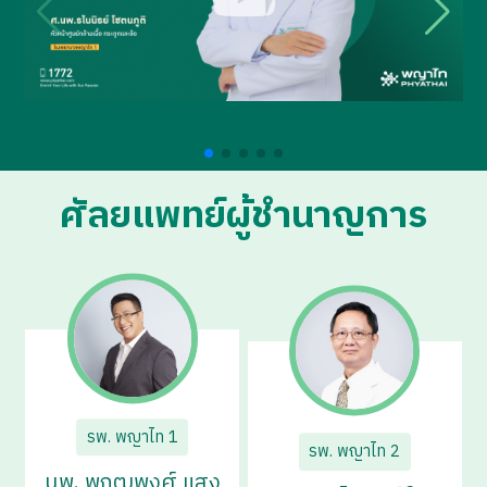
ศัลยแพทย์ผู้ชำนาญการ
รพ. พญาไท 1
รพ. พญาไท 2
นพ. พฤฒพงศ์ แสง