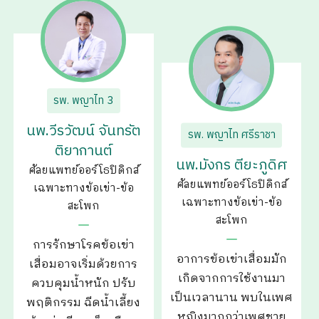
รพ. พญาไท 3
นพ.วีรวัฒน์ จันทรัต
รพ. พญาไท ศรีราชา
ติยากานต์
นพ.มังกร ตียะภูดิศ
ศัลยแพทย์ออร์โธปิดิกส์
ศัลยแพทย์ออร์โธปิดิกส์
เฉพาะทางข้อเข่า-ข้อ
เฉพาะทางข้อเข่า-ข้อ
สะโพก
สะโพก
การรักษาโรคข้อเข่า
อาการข้อเข่าเสื่อมมัก
เสื่อมอาจเริ่มด้วยการ
เกิดจากการใช้งานมา
ควบคุมน้ำหนัก ปรับ
เป็นเวลานาน พบในเพศ
พฤติกรรม ฉีดน้ำเลี้ยง
หญิงมากกว่าเพศชาย