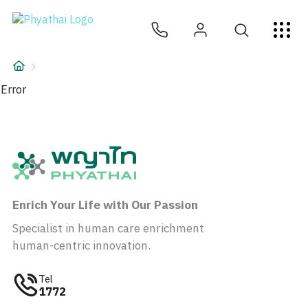
JA
ไทย
English
中文
ខ្មែរ
عربي
サービス
記事
Error
について
Hospital Locations
Enrich Your Life with Our Passion
Specialist in human care enrichment
human-centric innovation.
Tel
1772