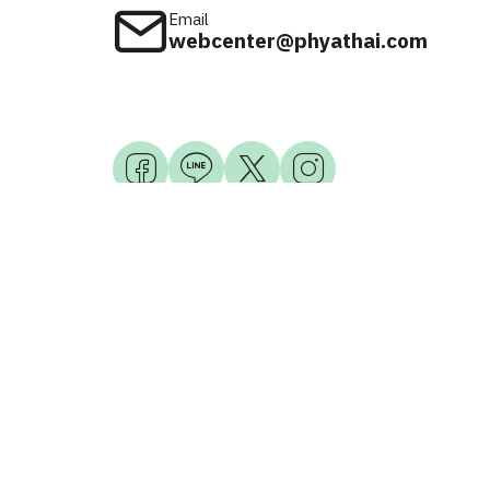
Email
webcenter@phyathai.com
Available on
iOS & Android
© 2026 Phyathai Hospital. All Right Reserved