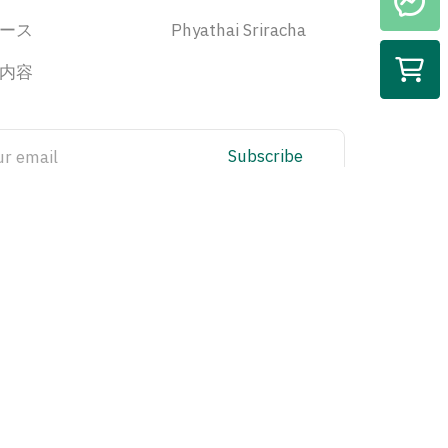
ース
Phyathai Sriracha
内容
Subscribe
CCTV Policy
Privacy Policy
tion
IT Security Policy