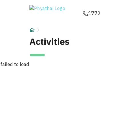
JA
ไทย
English
中文
ខ្មែរ
عربي
1772
サービス
記事
Activities
について
failed to load
Hospital Locations