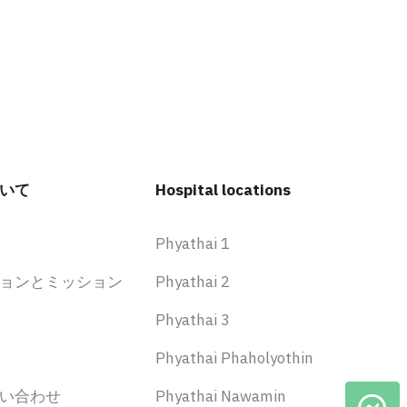
いて
Hospital locations
Phyathai 1
ョンとミッション
Phyathai 2
Phyathai 3
Phyathai Phaholyothin
い合わせ
Phyathai Nawamin