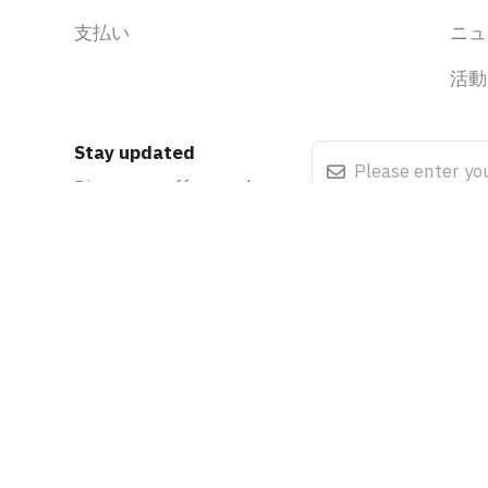
支払い
ニュ
活動
Stay updated
Discounts, offers and events
.
Cookie Policy
Terms & Condi