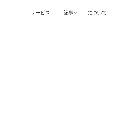
サービス
記事
について
医師を探す
医学
病院
予約する
ビデオ
ビジョンとミッシ
患者および訪問者ガイド
証言
管理
パッケージとプロモーシ
賞
ョン
お問い合わせ
センター
ニュース
支払い
活動内容