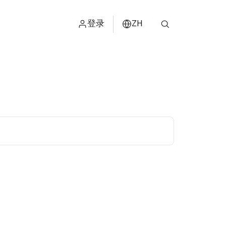
登录
ZH
ไทย
ENGLISH
日本
ខ្មែរ
عربي