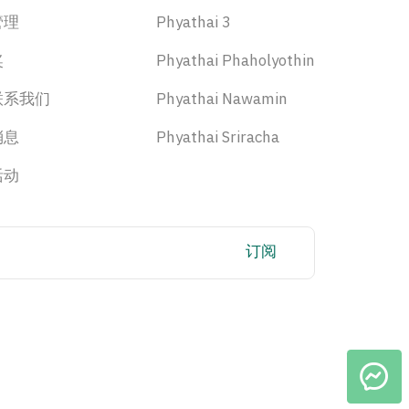
管理
Phyathai 3
奖
Phyathai Phaholyothin
联系我们
Phyathai Nawamin
消息
Phyathai Sriracha
活动
订阅