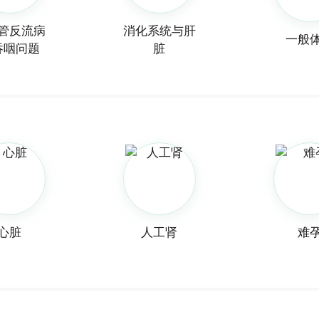
管反流病
消化系统与肝
一般
吞咽问题
脏
心脏
人工肾
难