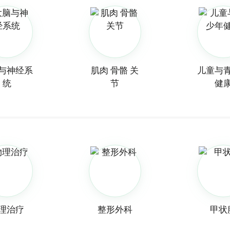
与神经系
肌肉 骨骼 关
儿童与
统
节
健
理治疗
整形外科
甲状