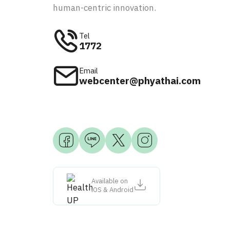
human-centric innovation.
Tel
1772
Email
webcenter@phyathai.com
Available on
iOS & Android