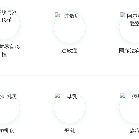
与器官移
过敏症
阿尔法
植
护乳房
母乳
癌