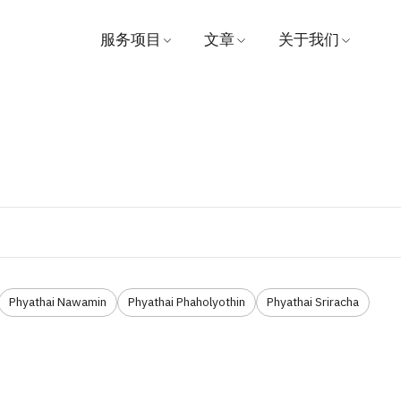
服务项目
文章
关于我们
寻找医生
医疗的
医院
athai 2
预约
视频
愿景与使命
患者及访客指南
推荐
管理
套餐和促销
奖
中心
联系我们
Phyathai Nawamin
Phyathai Phaholyothin
Phyathai Sriracha
支付
消息
活动