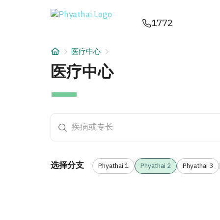
ZH
ไทย
English
日本
ខ្មែរ
عربي
1772
服务项目
医疗中心
文章
医疗中心
— Phy
医疗中心
关于我们
医院分院
选择分支
Phyathai 1
Phyathai 2
Phyathai 3