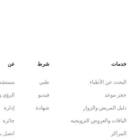
خدمات
شرط
عن
البحث عن الأطباء
طبي
مستشف
حجز موعد
فيديو
الرؤى و
دليل المريض والزوار
شهادة
إدارة
الباقات والعروض الترويجية
جائزة
المراكز
اتصل بن