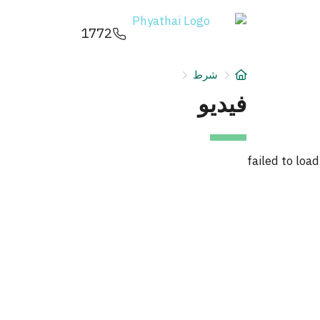
AR
ខ្មែរ
日本
中文
English
ไทย
1772
خدمات
البحث
شرط
شرط
فيديو
حجز 
عن
دليل 
failed to load
فرع المستشفى
الباق
المرا
قسط