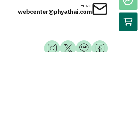
Email
webcenter@phyathai.com
Available on
iOS & Android
© 2026 Phyathai Hospital. All Right Reserved.