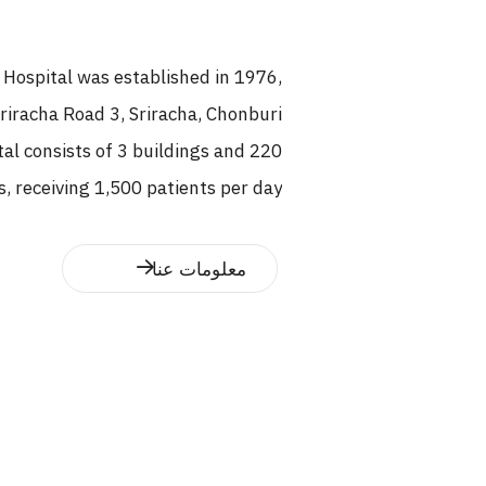
 Hospital was established in 1976,
Sriracha Road 3, Sriracha, Chonburi
s, receiving 1,500 patients per day
high technology and equipment for
the average number of patients is
معلومات عنا
to our medical
excellent service under philosophy
inimally invasive spinal cord and
y, Laser Spine Surgery, Endoscopic
te Stoke, also diseases related to
 to keep our patients healthy both