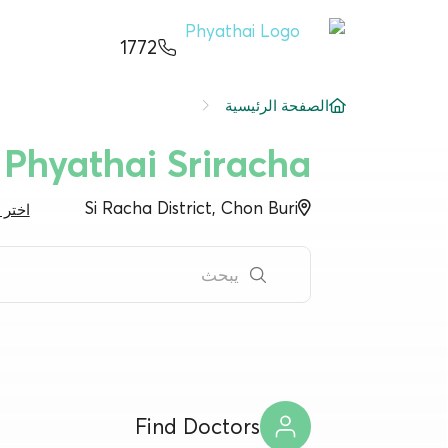
AR
ខ្មែរ
日本
中文
English
ไทย
1772
خدمات
البحث 
الصفحة الرئيسية
شرط
Phyathai Sriracha
حجز م
عن
دليل ا
Si Racha District, Chon Buri
اختر 
فرع المستشفى
الباقا
المراك
قسط
Find Doctors