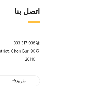
for mental an
اتصل بنا
medical man
customer service 
The service mod
basing on cus
038 317 333
company becomes 
strict, Chon Buri
20110
طريق