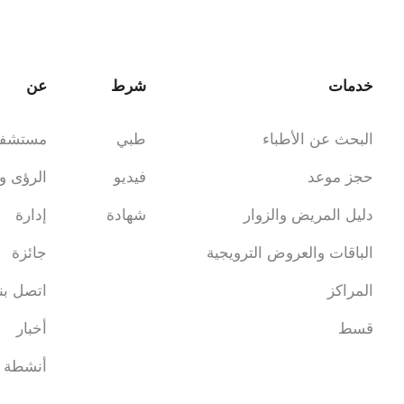
خدمات
شرط
عن
البحث عن الأطباء
طبي
مستشف
حجز موعد
فيديو
الرؤى و
دليل المريض والزوار
شهادة
إدارة
الباقات والعروض الترويجية
جائزة
المراكز
اتصل بنا
قسط
أخبار
أنشطة