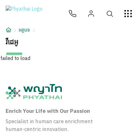
KM
ไทย
English
中文
日本
عربي
សេវាកម្ម
អត្ថបទ
អត្ថបទ
វីដេអូ
អំពីពួកយើង
failed to load
សាខាមន្ទីរពេទ្យ
Enrich Your Life with Our Passion
Specialist in human care enrichment
human-centric innovation.