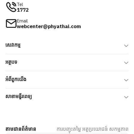
Tel
1772
Email
webcenter@phyathai.com
សេវាកម្ម
អត្ថបទ
អំពីពួកយើង
សាខាមន្ទីរពេទ្យ
តាមដានព័ត៌មាន
ការបញ្ចុះតម្លៃ អត្ថប្រយោជន៍ សកម្មភាព