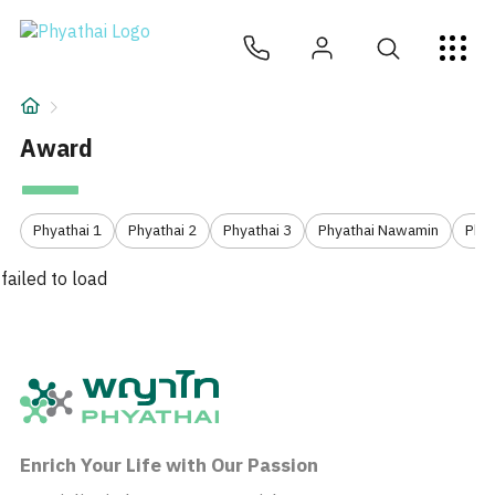
KM
ไทย
English
中文
日本
عربي
សេវាកម្ម
អត្ថបទ
Award
អំពីពួកយើង
Phyathai 1
Phyathai 2
Phyathai 3
Phyathai Nawamin
Phya
សាខាមន្ទីរពេទ្យ
failed to load
Enrich Your Life with Our Passion