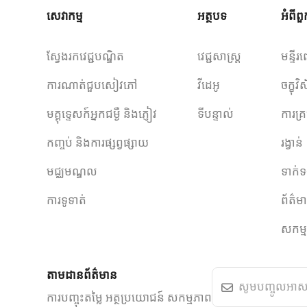
សេវាកម្ម
អត្ថបទ
អំពី
ស្វែងរកវេជ្ជបណ្ឌិត
វេជ្ជសាស្ត្រ
មន្ទីរព
ការណាត់ជួបសៀវភៅ
វីដេអូ
ចក្ខុ
មគ្គុទ្ទេសក៍អ្នកជម្ងឺ និងភ្ញៀវ
ទីបន្ទាល់
ការគ្រ
កញ្ចប់ និងការផ្សព្វផ្សាយ
រង្វាន់
មជ្ឈមណ្ឌល
ទាក់ទ
ការទូទាត់
ព័ត៌ម
សកម្
តាមដានព័ត៌មាន
ការបញ្ចុះតម្លៃ អត្ថប្រយោជន៍ សកម្មភាព