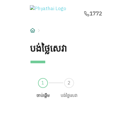
បង់ថ្លៃសេវា | Phyathai Hospital
KM
ไทย
English
中文
日本
عربي
1772
សេវាកម្ម
អត្ថបទ
បង់ថ្លៃសេវា
អំពីពួកយើង
សាខាមន្ទីរពេទ្យ
1
2
ចាប់ផ្តើម
បង់ថ្លៃសេវា