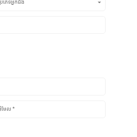
្រភេទអ្នកជំងឺ
អ៊ីមែល
*