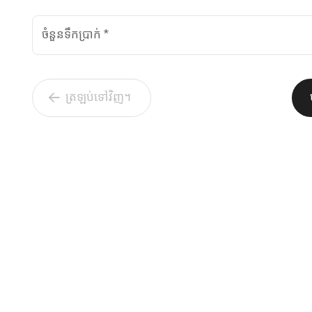
ចំនួនទឹកប្រាក់
*
ត្រឡប់ទៅវិញ។