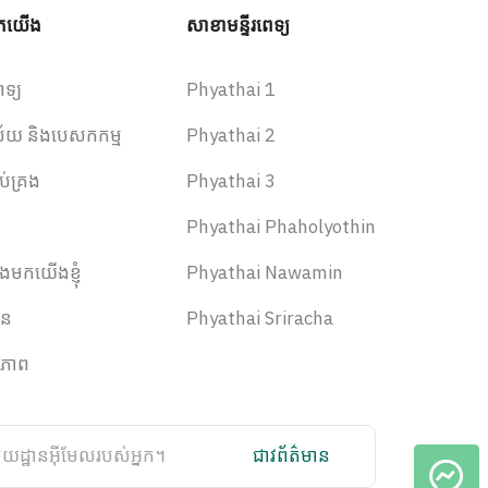
ពួកយើង
សាខាមន្ទីរពេទ្យ
េទ្យ
Phyathai 1
វិស័យ និងបេសកកម្ម
Phyathai 2
ប់គ្រង
Phyathai 3
Phyathai Phaholyothin
ងមកយើងខ្ញុំ
Phyathai Nawamin
ាន
Phyathai Sriracha
មភាព
ជាវព័ត៌មាន