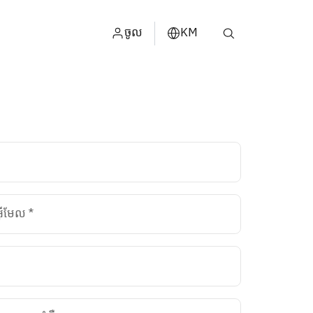
ចូល
KM
ไทย
្ម
ENGLISH
中文
日本
عربي
អ៊ីមែល
*