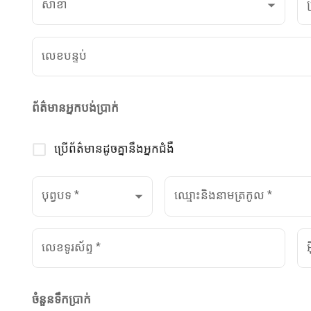
សាខា
ប
លេខបន្ទប់
ព័ត៌មានអ្នកបង់ប្រាក់
ប្រើព័ត៌មានដូចគ្នានឹងអ្នកជំងឺ
បុព្វបទ
*
ឈ្មោះនិងនាមត្រកូល
*
លេខទូរស័ព្ទ
*
ចំនួនទឹកប្រាក់