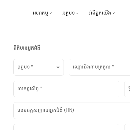
សេវាកម្ម
អត្ថបទ
អំពីពួកយើង
ស្វែងរកវេជ្ជបណ្ឌិត
វេជ្ជសាស្ត្រ
មន្ទីរពេទ្យ
ការណាត់ជួបសៀវភៅ
វីដេអូ
ចក្ខុវិស័យ និងបេសកកម
ព័ត៌មានអ្នកជំងឺ
មគ្គុទ្ទេសក៍អ្នកជម្ងឺ និងភ្ញៀវ
ទីបន្ទាល់
ការគ្រប់គ្រង
បុព្វបទ
*
ឈ្មោះនិងនាមត្រកូល
*
កញ្ចប់ និងការផ្សព្វផ្សាយ
រង្វាន់
មជ្ឈមណ្ឌល
ទាក់ទងមកយើងខ្ញុំ
លេខទូរស័ព្ទ
*
ការទូទាត់
ព័ត៌មាន
លេខអត្តសញ្ញាណអ្នកជំងឺ (HN)
សកម្មភាព