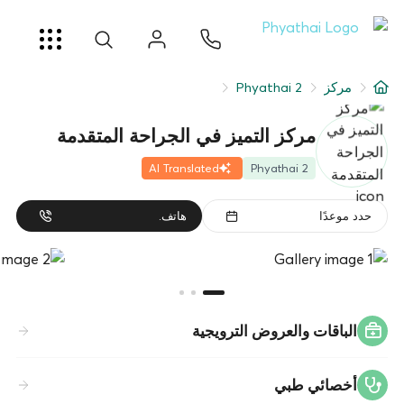
AR
ខ្មែរ
日本
中文
English
ไทย
خدمات
مركز
Phyathai 2
شرط
مركز التميز في الجراحة المتقدمة
عن
AI Translated
Phyathai 2
فرع المستشفى
حدد موعدًا
هاتف.
الباقات والعروض الترويجية
أخصائي طبي