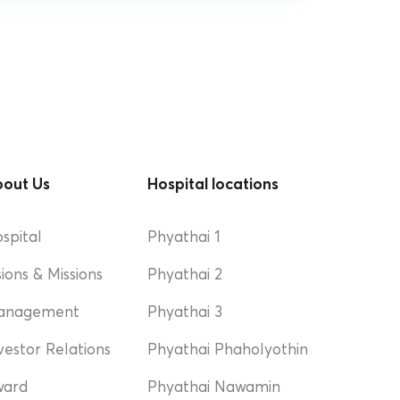
out Us
Hospital locations
spital
Phyathai 1
sions & Missions
Phyathai 2
anagement
Phyathai 3
vestor Relations
Phyathai Phaholyothin
ward
Phyathai Nawamin