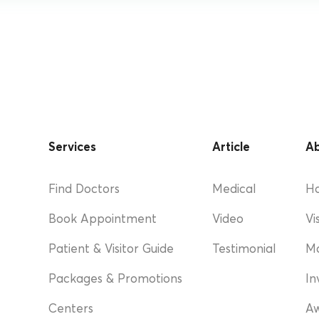
Services
Article
Ab
Find Doctors
Medical
Ho
Book Appointment
Video
Vi
Patient & Visitor Guide
Testimonial
M
Packages & Promotions
In
Centers
A