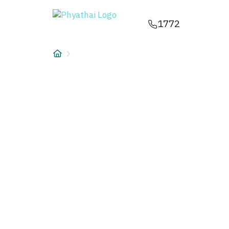
JA
ไทย
English
中文
ខ្មែរ
عربي
1772
サービス
記事
について
Hospital Locations