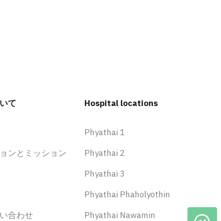
いて
Hospital locations
Phyathai 1
ョンとミッション
Phyathai 2
Phyathai 3
Phyathai Phaholyothin
い合わせ
Phyathai Nawamin