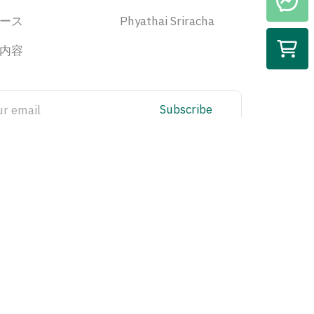
ース
Phyathai Sriracha
内容
Subscribe
CCTV Policy
Privacy Policy
tion
IT Security Policy