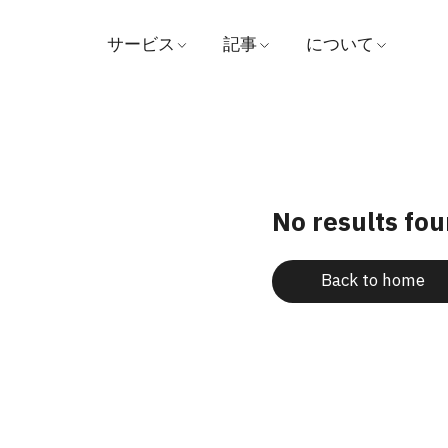
サービス
記事
について
医師を探す
医学
病院
予約する
ビデオ
ビジョンとミッシ
患者および訪問者ガイド
証言
管理
No results fo
パッケージとプロモーシ
賞
ョン
Back to home
お問い合わせ
センター
ニュース
支払い
活動内容