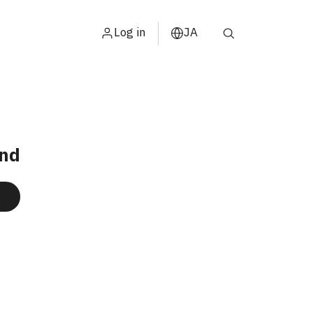
Log in
JA
ไทย
ョン
ENGLISH
中文
und
ខ្មែរ
عربي