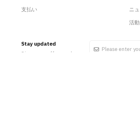
支払い
ニュ
活動
Stay updated
Discounts, offers and events
.
Cookie Policy
Terms & Condi