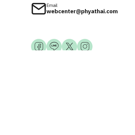
Email
webcenter@phyathai.com
Available on
iOS & Android
© 2026 Phyathai Hospital. All Right Reserved