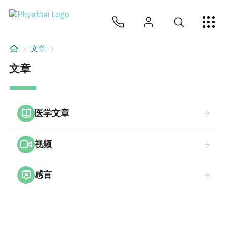
ZH
ไทย
English
日本
ខ្មែរ
عربي
服务项目
文章
文章
文章
— Phyathai 1
文章
关于我们
医学文章
医院分院
视频
感言