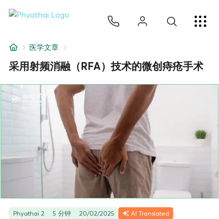
ZH
ไทย
English
日本
ខ្មែរ
عربي
服务项目
医学文章
文章
采用射频消融（RFA）技术的微创痔疮手术
关于我们
医院分院
Phyathai 2
5 分钟
20/02/2025
AI Translated