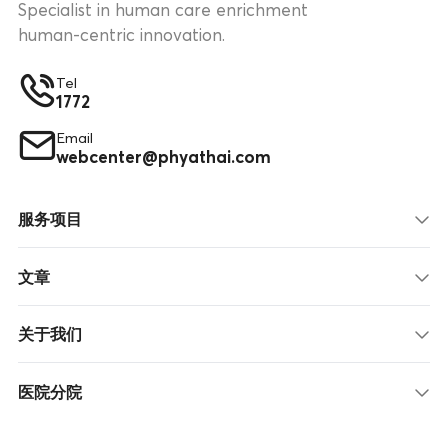
Specialist in human care enrichment
human-centric innovation.
Tel
1772
Email
webcenter@phyathai.com
服务项目
文章
关于我们
医院分院