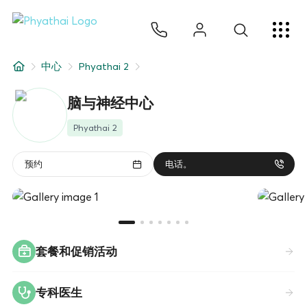
ZH
ไทย
English
日本
ខ្មែរ
عربي
服务项目
中心
Phyathai 2
文章
脑与神经中心
关于我们
Phyathai 2
医院分院
预约
电话。
套餐和促销活动
专科医生