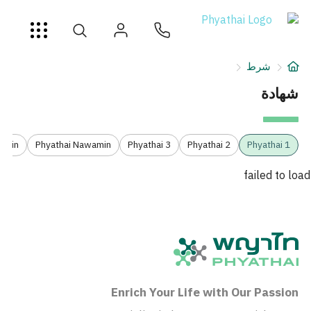
AR
ខ្មែរ
日本
中文
English
ไทย
خدمات
شرط
شرط
شهادة
عن
othin
Phyathai Nawamin
Phyathai 3
Phyathai 2
Phyathai 1
فرع المستشفى
failed to load
Enrich Your Life with Our Passion