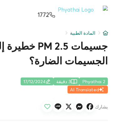
AR
ខ្មែរ
日本
中文
English
ไทย
1772
خدمات
البحث 
المادة الطبية
شرط
جسيمات  2.5
حجز م
عن
الجسيمات الضارة؟
دليل ا
فرع المستشفى
الباقا
Phyathai 2
3 دقيقة
17/12/2024
AI Translated
المراك
يشارك
قسط