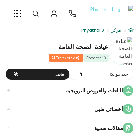
AR
ខ្មែរ
日本
中文
English
ไทย
خدمات
مركز
Phyathai 3
شرط
عيادة الصحة العامة
عن
AI Translated
Phyathai 3
فرع المستشفى
حدد موعدًا
هاتف.
الباقات والعروض الترويجية
أخصائي طبي
مقالات صحية