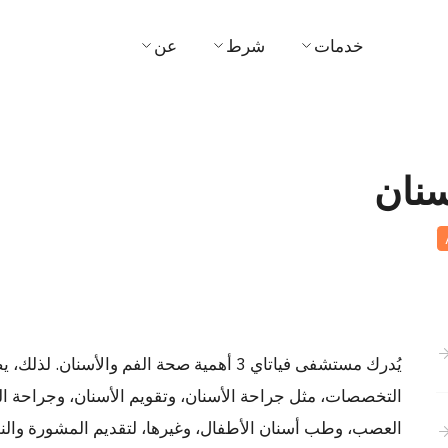
خدمات
شرط
عن
طبي
عن الأطباء
مستشفى
وعد
فيديو
الرؤى والرسالات
نان
شهادة
لمريض والزوار
إدارة
ت والعروض الترويجية
جائزة
ز
اتصل بنا
أخبار
يُدرك مستشفى فياتاي 3 أهمية صحة الفم والأ
التخصصات، مثل جراحة الأسنان، وتقويم الأسنان، وجراحة ال
أنشطة
العصب، وطب أسنان الأطفال، وغيرها، لتقديم المشورة والنص