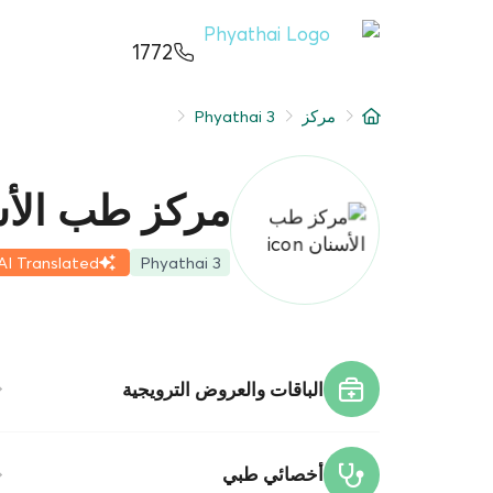
AR
ខ្មែរ
日本
中文
English
ไทย
1772
خدمات
البحث 
مركز
Phyathai 3
شرط
حجز م
عن
مركز طب الأس
دليل ا
فرع المستشفى
AI Translated
Phyathai 3
الباقا
المراك
الباقات والعروض الترويجية
قسط
أخصائي طبي