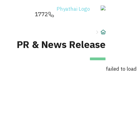
AR
ខ្មែរ
日本
中文
English
ไทย
1772
خدمات
البحث
شرط
PR & News Release
حجز 
عن
دليل 
failed to load
فرع المستشفى
الباق
المرا
قسط