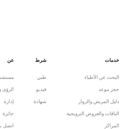
خدمات
شرط
عن
البحث عن الأطباء
طبي
مستشف
حجز موعد
فيديو
الرؤى و
دليل المريض والزوار
شهادة
إدارة
الباقات والعروض الترويجية
جائزة
المراكز
اتصل بن