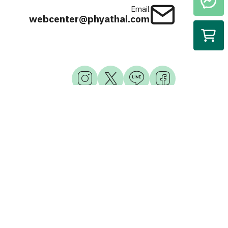
Email
webcenter@phyathai.com
Available on
iOS & Android
© 2026 Phyathai Hospital. All Right Reserved.