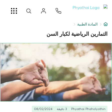
AR
ខ្មែរ
日本
中文
English
ไทย
خدمات
المادة الطبية
شرط
التمارين الرياضية لكبار السن
عن
فرع المستشفى
Phyathai Phaholyothin
3 دقيقة
08/02/2024