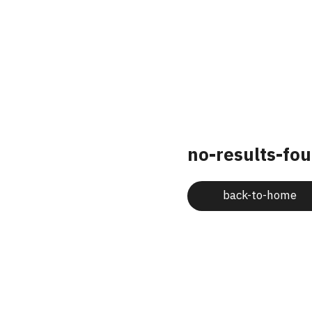
no-results-fo
back-to-home