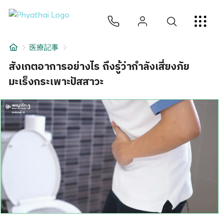
JA
ไทย
English
中文
ខ្មែរ
عربي
サービス
医療記事
記事
สังเกตอาการอย่างไร ถึงรู้ว่ากำลังเสี่ยงภัย
มะเร็งกระเพาะปัสสาวะ
について
Hospital Locations