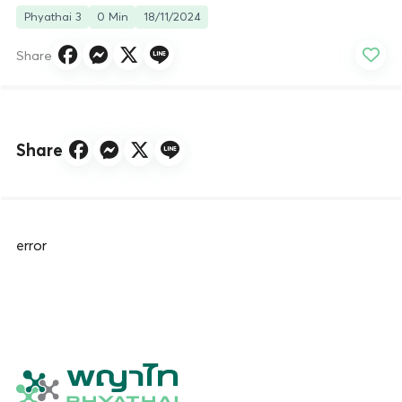
Phyathai 3
0 Min
18/11/2024
Share
Share
error