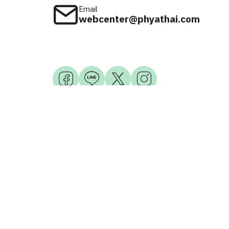
Email
webcenter@phyathai.com
Available on
iOS & Android
© 2026 Phyathai Hospital. All Right Reserved