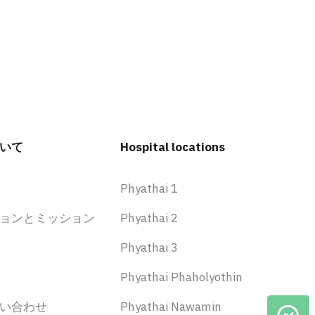
いて
Hospital locations
Phyathai 1
ョンとミッション
Phyathai 2
Phyathai 3
Phyathai Phaholyothin
い合わせ
Phyathai Nawamin