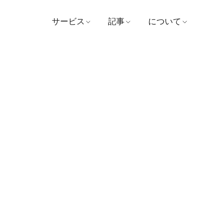
サービス
記事
について
医師を探す
医学
病院
予約する
ビデオ
ビジョンとミッシ
患者および訪問者ガイド
証言
管理
パッケージとプロモーシ
賞
ョン
お問い合わせ
センター
ニュース
支払い
活動内容