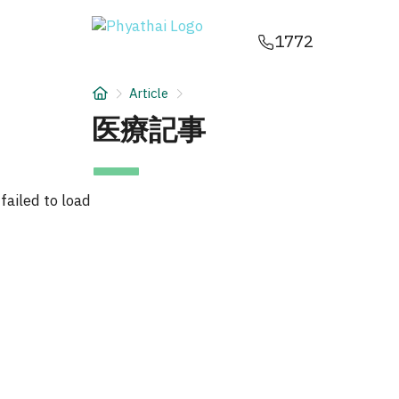
JA
ไทย
English
中文
ខ្មែរ
عربي
1772
サービス
Article
記事
医療記事
について
failed to load
Hospital Locations