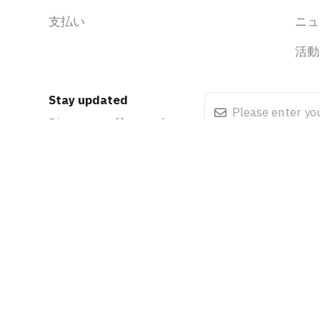
支払い
ニュ
活動
Stay updated
Discounts, offers and events
.
Cookie Policy
Terms & Condi