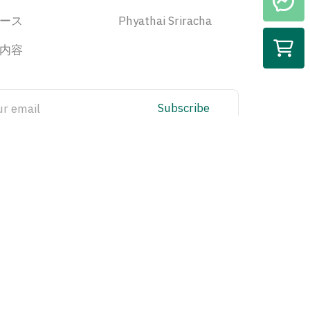
ース
Phyathai Sriracha
内容
Subscribe
CCTV Policy
Privacy Policy
tion
IT Security Policy