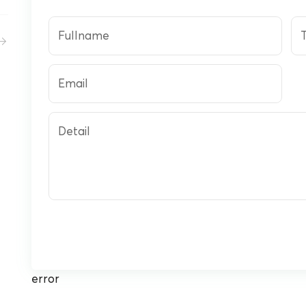
Fullname
T
Email
Detail
error