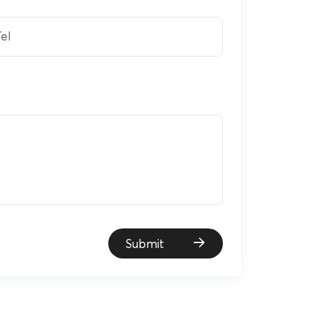
el
Submit