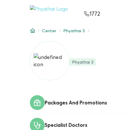
JA
ไทย
English
中文
ខ្មែរ
عربي
1772
サービス
Center
Phyathai 3
記事
について
Phyathai 3
Hospital Locations
Packages And Promotions
Specialist Doctors