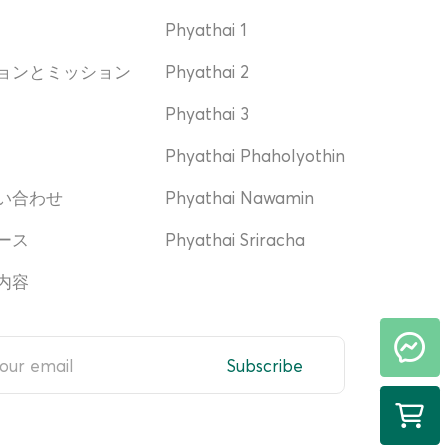
Phyathai 1
ョンとミッション
Phyathai 2
Phyathai 3
Phyathai Phaholyothin
い合わせ
Phyathai Nawamin
ース
Phyathai Sriracha
内容
Subscribe