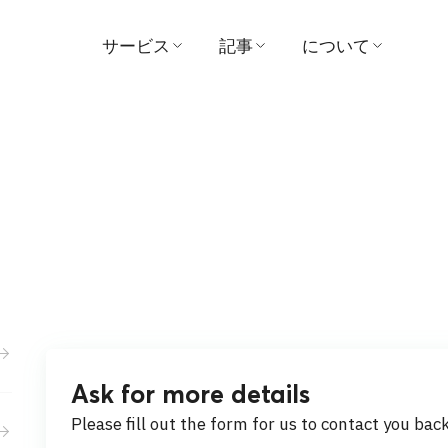
サービス
記事
について
医師を探す
医学
病院
予約する
ビデオ
ビジョンとミッシ
患者および訪問者ガイド
証言
管理
パッケージとプロモーシ
賞
ョン
お問い合わせ
センター
ニュース
支払い
Ask for more details
活動内容
Please fill out the form for us to contact you bac