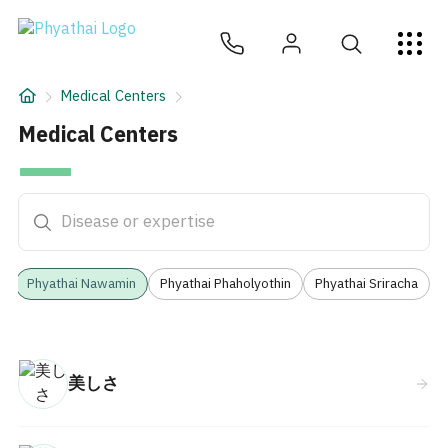
JA
ไทย
English
中文
ខ្មែរ
عربي
サービス
Medical Centers
記事
Medical Centers
— Phyatha
Medical Centers
について
Hospital Locations
3
Phyathai Nawamin
Phyathai Phaholyothin
Phyathai Sriracha
美しさ