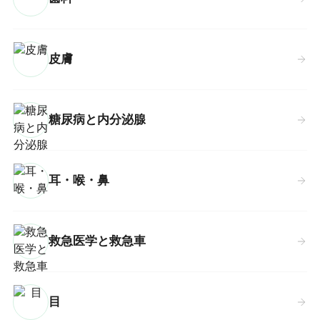
皮膚
糖尿病と内分泌腺
耳・喉・鼻
救急医学と救急車
目