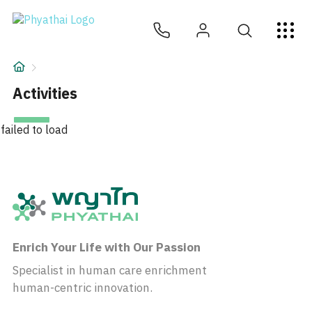
JA
ไทย
English
中文
ខ្មែរ
عربي
サービス
記事
Activities
について
failed to load
Hospital Locations
Enrich Your Life with Our Passion
Specialist in human care enrichment
human-centric innovation.