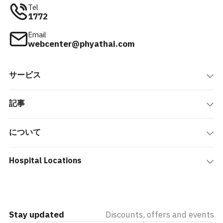
Tel
1772
Email
webcenter@phyathai.com
サービス
記事
について
Hospital Locations
Stay updated
Discounts, offers and events