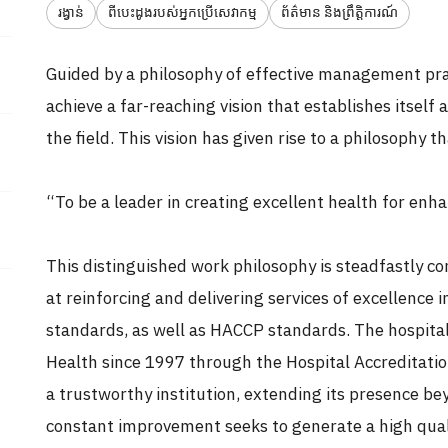
រង្វាន់
ពីបេះដូងរបស់អ្នកប្រើសេវាកម្ម
ព័ត៌មាន និងព្រឹត្តិការណ៍
Guided by a philosophy of effective management pra
achieve a far-reaching vision that establishes itself 
the field. This vision has given rise to a philosophy t
“To be a leader in creating excellent health for enha
This distinguished work philosophy is steadfastly 
at reinforcing and delivering services of excellence 
standards, as well as HACCP standards. The hospital’
Health since 1997 through the Hospital Accreditatio
a trustworthy institution, extending its presence b
constant improvement seeks to generate a high qualit