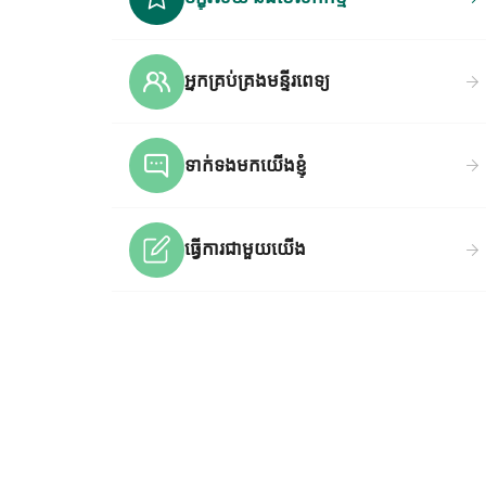
អ្នកគ្រប់គ្រងមន្ទីរពេទ្យ
ទាក់ទងមកយើងខ្ញុំ
ធ្វើការជាមួយយើង