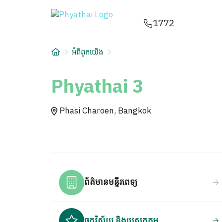
KM
ไทย
English
中文
日本
عربي
1772
សេវាកម្ម
អំពីពួកយើង
អត្ថបទ
Phyathai 3
អំពីពួកយើង
Phasi Charoen, Bangkok
សាខាមន្ទីរពេទ្យ
ព័ត៌មានមន្ទីរពេទ្យ
ចក្ខុវិស័យ និងបេសកកម្ម