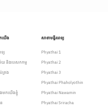
ពួកយើង
សាខាមន្ទីរពេទ្យ
េទ្យ
Phyathai 1
វិស័យ និងបេសកកម្ម
Phyathai 2
ប់គ្រង
Phyathai 3
Phyathai Phaholyothin
ងមកយើងខ្ញុំ
Phyathai Nawamin
ាន
Phyathai Sriracha