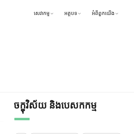
សេវាកម្ម
អត្ថបទ
អំពីពួកយើង
ស្វែងរកវេជ្ជបណ្ឌិត
វេជ្ជសាស្ត្រ
មន្ទីរពេទ្យ
ការណាត់ជួបសៀវភៅ
វីដេអូ
ចក្ខុវិស័យ និងបេសកកម
មគ្គុទ្ទេសក៍អ្នកជម្ងឺ និងភ្ញៀវ
ទីបន្ទាល់
ការគ្រប់គ្រង
កញ្ចប់ និងការផ្សព្វផ្សាយ
រង្វាន់
មជ្ឈមណ្ឌល
ទាក់ទងមកយើងខ្ញុំ
ចក្ខុវិស័យ និងបេសកកម្ម
ការទូទាត់
ព័ត៌មាន
សកម្មភាព