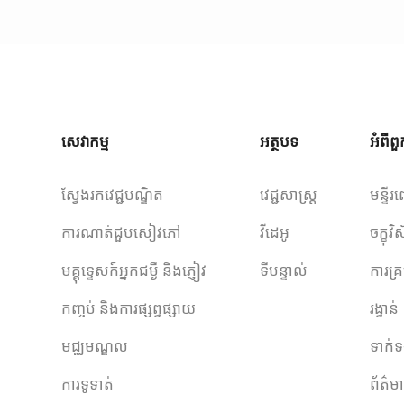
សេវាកម្ម
អត្ថបទ
អំពី
ស្វែងរកវេជ្ជបណ្ឌិត
វេជ្ជសាស្ត្រ
មន្ទីរព
ការណាត់ជួបសៀវភៅ
វីដេអូ
ចក្ខុ
មគ្គុទ្ទេសក៍អ្នកជម្ងឺ និងភ្ញៀវ
ទីបន្ទាល់
ការគ្រ
កញ្ចប់ និងការផ្សព្វផ្សាយ
រង្វាន់
មជ្ឈមណ្ឌល
ទាក់ទ
ការទូទាត់
ព័ត៌ម