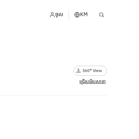
ចូល
KM
ไทย
្ម
ENGLISH
中文
360° View
日本
ជ្រើសរើសសាខា
عربي