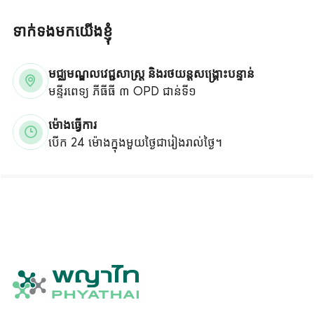
ទាក់ទងមកយើងខ្ញុំ
មជ្ឈមណ្ឌលវេជ្ជសាស្ត្រ និងរថយន្តសង្គ្រោះបន្ទាន់
មន្ទីរពេទ្យ ភីធីធី ៣ OPD ជាន់ទី១
ម៉ោងធ្វើការ
បើក 24 ម៉ោងក្នុងមួយថ្ងៃជារៀងរាល់ថ្ងៃ។