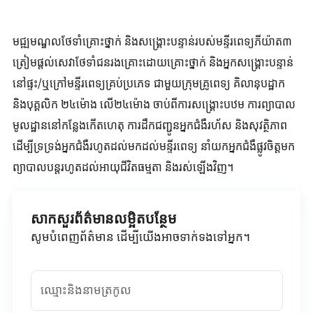
មជ្ឍមណ្ឌលថែទាំគ្រោះថ្នាក់ និងសង្គ្រោះបន្ទាន់របស់មន្ទីរពេទ្យភីយ៉ាត៣
ត្រៀមផ្តល់សេវាថែទាំជនរងគ្រោះដោយគ្រោះថ្នាក់ និងអ្នកសង្គ្រោះបន្ទាន់
នៅផ្ទះ/ឬក្រៅមន្ទីរពេទ្យគ្រប់ប្រភេទ ជាមួយក្រុមគ្រូពេទ្យ គិលានុបដ្ឋាក
និងបុគ្គលិក ២៤ម៉ោង លើ២៤ម៉ោង ចាប់ពីការសង្គ្រោះបឋម ការព្យាបាល
មូលដ្ឋាននៅកន្លែងកើតហេតុ ការដឹកជញ្ជូនអ្នកជំងឺរហ័ស និងសុវត្ថិភាព
ដើម្បីទ្រទ្រង់អ្នកជំងឺរហូតដល់មកដល់មន្ទីរពេទ្យ នាំយកអ្នកជំងឺផ្លូវចិត្តមក
ព្យាបាលបន្តរហូតដល់អាយុជីវិតធម្មតា និងរស់ឡើងវិញ។
សាកសួរព័ត៌មានលម្អិតបន្ថែម
សូមបំពេញព័ត៌មាន ដើម្បីយើងអាចទាក់ទងទៅអ្នក។
ឈ្មោះនិងនាមត្រកូល