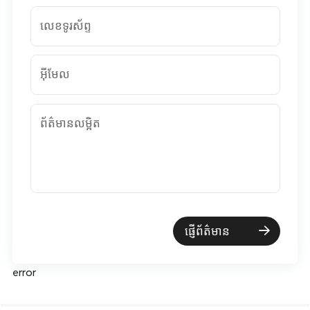
លេខទូរស័ព្ទ
អ៊ីមែល
ព័ត៌មានលម្អិត
ផ្ញើព័ត៌មាន
error