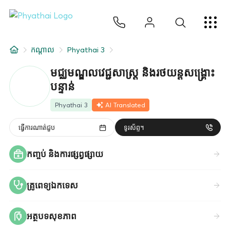
KM
ไทย
English
中文
日本
عربي
សេវាកម្ម
កណ្តាល
Phyathai 3
អត្ថបទ
មជ្ឈមណ្ឌលវេជ្ជសាស្ត្រ និងរថយន្តសង្គ្រោះ
បន្ទាន់
អំពីពួកយើង
Phyathai 3
AI Translated
សាខាមន្ទីរពេទ្យ
ធ្វើការណាត់ជួប
ទូរស័ព្ទ។
កញ្ចប់ និងការផ្សព្វផ្សាយ
គ្រូពេទ្យឯកទេស
អត្ថបទសុខភាព