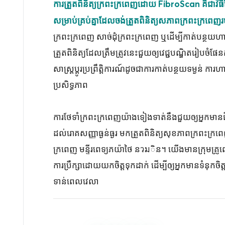
ការត្រួតពិនិត្យក្រពះក្រពេញដោយ FibroScan គឺជាវិ
សម្រាប់គ្រប់គ្នាដែលចង់ត្រួតពិនិត្យសភាពក្រពះក្រពេញរប
ក្រពះក្រពេញ សាច់ដុំក្រពះក្រពេញ ឬដើម្បីកាត់បន្
ត្រួតពិនិត្យដែលត្រឹមត្រូវនេះជួយឲ្យវេជ្ជបណ្ឌិតរៀបចំផែ
សាស្រ្តប្ដូរប្រព្រឹត្តិការណ៍ដូចជាការកាត់បន្ថយទម្ងន់
ប្រសិទ្ធភាព
ការថែទាំក្រពះក្រពេញយ៉ាងទៀងទាត់នឹងជួយឲ្យអ្នកមានជី
ដល់រោគសញ្ញាធ្ងន់ធ្ងរ មកត្រួតពិនិត្យសុខភាពក្រពះក្រពេញ
ក្រពេញ មន្ទីរពេទ្យភយ៉ាថៃ នวมិន។ យើងមានក្រុមគ្រូពេទ
ការប្រឹក្សាដោយយកចិត្តទុកដាក់ ដើម្បីឲ្យអ្នកមានទំនុកចិ
ទាន់ពេលវេលា