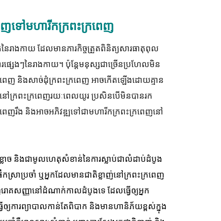
ក្រពេញទៅមហារីកក្រពះក្រពេញ
ៃរាងកាយ ដែលមានភារកិច្ចត្រួតពិនិត្យសារធាតុពុល
រការផ្សេងៗនៃរាងកាយ។ ប៉ុន្តែមនុស្សជាច្រើនប្រហែលមិន
ះក្រពេញ និងសាច់ដុំក្រពះក្រពេញ អាចកើតឡើងដោយគ្មាន
់ដុំនៅក្រពះក្រពេញរយៈពេលយូរ ប្រសិនបើមិនបានរក
្រពេញរឹង និងអាចអភិវឌ្ឍទៅជាមហារីកក្រពះក្រពេញនៅ
យខ្លាច និងជាមូលហេតុសំខាន់នៃការស្លាប់ជាលំដាប់ដំបូង
ផឹកស្រាប្រចាំ ឬអ្នកដែលមានជាតិខ្លាញ់នៅក្រពះក្រពេញ
ាញរោគសញ្ញានៅដំណាក់កាលដំបូងទេ ដែលធ្វើឲ្យអ្នក
យការព្យាបាលកាន់តែពិបាក និងមានហានិភ័យខ្ពស់ក្នុង