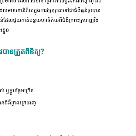
ាប្រចាំគឺមានសារៈសំខាន់ ព្រោះការស្វែងរកជាតិខ្លាញ់ និង
មានហានិភ័យក្នុងការប្រែប្រួលទៅជាជំងឺធ្ងន់ធ្ងរបាន
ំខាន់ដែលជួយកាត់បន្ថយហានិភ័យពីជំងឺក្រពះក្រពេញរឹង
្លួន
បានត្រួតពិនិត្យ?
 ឬម្ហូបផ្អែមច្រើន
មានជំងឺក្រពះក្រពេញ