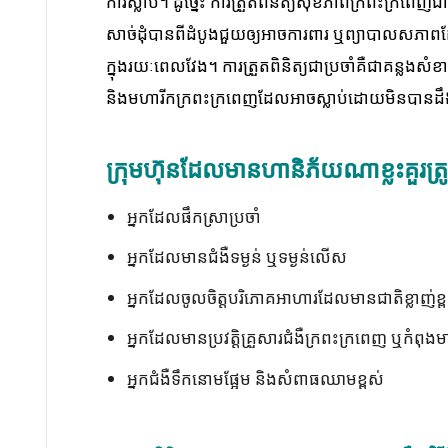
ការស្លាប់។ ដូច្នេះ ការត្រួតពិនិត្យសុខភាពក្រពះក្រពេញជ
សាច់ដុំបានពីដំបូងជួយឲ្យអាចការពារ ឬព្យាបាលសភាពដែល
ក្នុងរយៈពេលវែង។ ការត្រួតពិនិត្យជាប្រចាំគឺជាគន្លងស
និងមហារីកក្រពះក្រពេញដែលអាចស្លាប់ដោយមិនបានដឹងខ
ក្រុមហ៊ុនដែលមានហានិភ័យណាខ្លះគួរត្រូវ
អ្នកដែលផឹកស្រាប្រចាំ
អ្នកដែលមានជំងឺទម្ងន់ ឬទម្ងន់លើស
អ្នកដែលចូលចិត្តបរិភោគអាហារដែលមានជាតិខ្លាញ់ខ្ពស់
អ្នកដែលមានប្រវត្តិគ្រួសារជំងឺក្រពះក្រពេញ ឬកំពុង
អ្នកជំងឺទឹកនោមផ្អែម និងសំពាធឈាមខ្ពស់