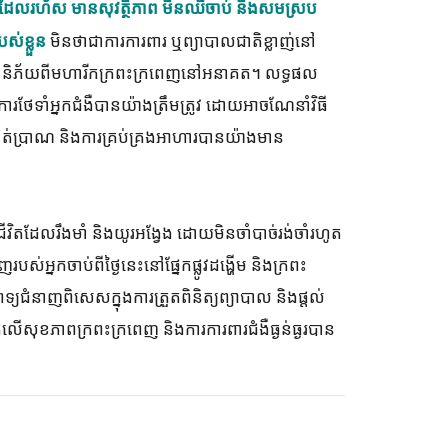
ធីដែលរហ័ស មានសុវត្ថិភាព មិនឈឺចាប់ និងសមស្រប
មិនថាជាការការពារ ឬព្យាបាលជាតិខ្លាញ់នៅ
ស់ខ្លួន
ថយហានិភ័យពីមហារីកក្រពះក្រពេញនៅអនាគត។ លទ្ធផល
នការថែទាំអ្នកជំងឺបានយ៉ាងត្រឹមត្រូវ ដោយអាចណែនាំវិធី
 ការហាត់ប្រាណ និងការគ្រប់គ្រងអាហារបានយ៉ាងមាន
វិតដែលរឹងមាំ និងយូរអង្វែង ដោយមិនចាំបាច់រង់ចាំរហូត
របស់អ្នកចាប់ពីថ្ងៃនេះនៅផ្នែកផ្លូវដង្ហើម និងក្រពះ
្យជំនាញពិសេសក្នុងការត្រួតពិនិត្យព្យាបាល និងផ្តល់
ត្តលើសុខភាពក្រពះក្រពេញ និងការការពារជំងឺធ្ងន់ធ្ងរបាន