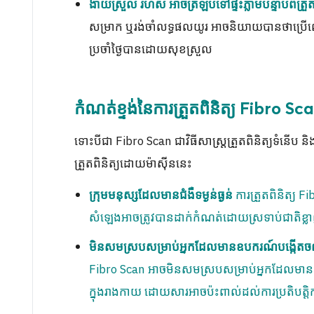
ងាយស្រួល រហ័ស អាចត្រឡប់ទៅផ្ទះភ្លាមបន្ទាប់ពីត្រួត
សម្រាក ឬរង់ចាំលទ្ធផលយូរ អាចនិយាយបានថាប្រើពេ
ប្រចាំថ្ងៃបានដោយសុខស្រួល
កំណត់ខ្ទង់នៃការត្រួតពិនិត្យ Fibro Sc
ទោះបីជា Fibro Scan ជាវិធីសាស្រ្តត្រួតពិនិត្យទំនើប និ
ត្រួតពិនិត្យដោយម៉ាស៊ីននេះ
ការត្រួតពិនិត្យ 
ក្រុមមនុស្សដែលមានជំងឺទម្ងន់ធ្ងន់
សំឡេងអាចត្រូវបានដាក់កំណត់ដោយស្រទាប់ជាតិខ្លា
មិនសមស្របសម្រាប់អ្នកដែលមានឧបករណ៍បង្កើតចល
Fibro Scan អាចមិនសមស្របសម្រាប់អ្នកដែលមានឧ
ក្នុងរាងកាយ ដោយសារអាចប៉ះពាល់ដល់ការប្រតិបត្