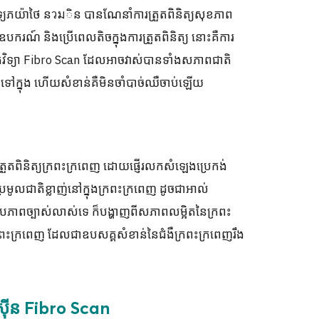
រពេទ្យភយ៉ាថៃ នวมិន បានណែនាំការត្រួតពិនិត្យសុខភាព
លឧបករណ៍ និងប្រើពេលតិចក្នុងការត្រួតពិនិត្យ នោះគឺការ
េកវិទ្យា Fibro Scan ដែលអាចវាស់បានទាំងសភាពជាតិ
រៅទៅក្នុង ហើយសំខាន់គឺមិនចាំបាច់ឈឺចាប់ឡើយ
រត្រួតពិនិត្យក្រពះក្រពេញ ដោយផ្ញើរលកសំឡេងប្រេកង់
មូលជាតិខ្លាញ់នៅក្នុងក្រពះក្រពេញ ដូចជាអាល់
ល់រូបភាពច្បាស់លាស់ទេ ក៏បង្ហាញពីសភាពលម្អិតនៃក្រពះ
ងក្រពះក្រពេញ ដែលជាឧបសគ្គសំខាន់នៃជំងឺក្រពះក្រពេញរឹង
ាស៊ីន Fibro Scan