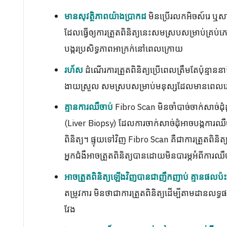
មិនប្រើរលកអិចស៍រេ ឬសា
មានសុវត្ថិភាពយ៉ាងប្រាកដ
ដែលធ្វើឲ្យការត្រួតពិនិត្យនេះសមស្របសម្រាប់គ្រប់ភេ
បង្ករប្រសិទ្ធភាពអាក្រក់នៅពេលក្រោយ
ដំណើរការត្រួតពិនិត្យប្រើពេលត្រឹមតែប៉ុន្មា
រហ័ស
ងាយស្រួល សមស្របសម្រាប់មនុស្សដែលមានពេលវ
Fibro Scan មិនចាំបាច់ចាក់សាច់ដុំ
គ្មានការឈឺចាប់
(Liver Biopsy) ដែលការចាក់សាច់ដុំអាចបង្កការឈឺច
ពិនិត្យ។ ផ្ទុយទៅវិញ Fibro Scan គឺជាការត្រួតពិន
អ្នកជំងឺអាចត្រួតពិនិត្យបានដោយមិនបារម្ភអំពីការឈឺ
អាចត្រួតពិនិត្យឡើងវិញបានជាញឹកញាប់ គ្មានផលប៉
តម្រូវការ មិនថាជាការត្រួតពិនិត្យដើម្បីតាមដាន
វែង