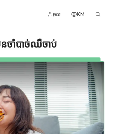
ចូល
KM
ไทย
មិនចាំបាច់ឈឺចាប់
ម
ENGLISH
中文
日本
عربي