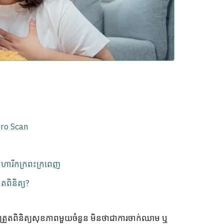
ibro Scan
ៅមហារីកក្រពះក្រពេញ
តពិនិត្យ?
រត្រួតពិនិត្យសុខភាពមួយចំនួន មិនថាជាការចាក់ឈាម ឬ