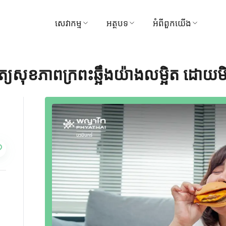
សេវាកម្ម
អត្ថបទ
អំពីពួកយើង
ស្វែងរកវេជ្ជបណ្ឌិត
វេជ្ជសាស្ត្រ
មន្ទីរពេទ្យ
ិនិត្យសុខភាពក្រពះឆ្អឹងយ៉ាងលម្អិត ដោយ
ការណាត់ជួបសៀវភៅ
វីដេអូ
ចក្ខុវិស័យ និងបេសកកម្
មគ្គុទ្ទេសក៍អ្នកជម្ងឺ និងភ្ញៀវ
ទីបន្ទាល់
ការគ្រប់គ្រង
កញ្ចប់ និងការផ្សព្វផ្សាយ
រង្វាន់
មជ្ឈមណ្ឌល
ទាក់ទងមកយើងខ្ញុំ
ការទូទាត់
ព័ត៌មាន
សកម្មភាព