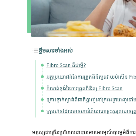
ខ្លឹមសារទាំងអស់
Fibro Scan គឺជាអ្វី?
អត្ថប្រយោជន៍នៃការត្រួតពិនិត្យដោយម៉ាស៊ីន F
កំណត់ខ្ទង់នៃការត្រួតពិនិត្យ Fibro Scan
គ្រោះថ្នាក់ស្ងាត់ពីជាតិខ្លាញ់នៅក្រពះក្រពេញទ
ក្រុមហ៊ុនដែលមានហានិភ័យណាខ្លះគួរត្រូវបានត្រួ
មនុស្សជាច្រើនប្រហែលជាបានមានអារម្មណ៍បារម្ភអំពីកា