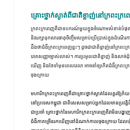
គ្រោះថ្នាក់ស្ងាត់ពីជាតិខ្លាញ់នៅក្រពះ
ក្រពះក្រពេញគឺជាឧបករណ៍មួយក្នុងចំណោមសំខាន់បំផុតន
និងរក្សាទុកសារធាតុចិញ្ចឹមសម្រាប់ប្រើប្រាស់ក្នុងដំណើ
ដឹងថាជំងឺក្រពះក្រពេញខ្លះៗ ដូចជាជាតិខ្លាញ់នៅក្រព
រោគសញ្ញាច្បាស់លាស់។ ការប្រមូលជាតិខ្លាញ់ និងសាច
ឃើញ និងថែទាំមុនពេលវេលា អាចនាំឲ្យកើតជំងឺក្រពះក
ចុងក្រោយ
មហារីកក្រពះក្រពេញគឺជាគ្រោះថ្នាក់ស្ងាត់ដែលគួរឱ្យភ័
នៅប្រទេសកម្ពុជា
ជាពិសេសសម្រាប់អ្នកដែលមានប្រវត្តិ
ជាប្រចាំ
គ្រោះថ្នាក់នៃមហារីកក្រពះក្រពេញគឺវាមិនបង្ហ
ជំងឺភាគច្រើនរកឃើញនៅដំណាក់កាលចុងក្រោយ ដែលធ្វើឲ្