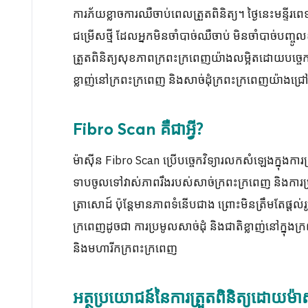
ការភ័យខ្លាចការឈឺចាប់ពេលត្រួតពិនិត្យ។ ថ្ងៃនេះមន្ទី
ជម្រើសថ្មី ដែលអ្នកមិនចាំបាច់ឈឺចាប់ មិនចាំបាច់បញ្ចូ
ត្រួតពិនិត្យសុខភាពក្រពះក្រពេញយ៉ាងលម្អិតដោយបច្ច
ខ្លាញ់នៅក្រពះក្រពេញ និងសាច់ដុំក្រពះក្រពេញយ៉ាងជ្
Fibro Scan គឺជាអ្វី?
ម៉ាស៊ីន Fibro Scan ប្រើបច្ចេកវិទ្យារលកសំឡេងក្នុងកា
ទាបចូលទៅវាស់ភាពរឹងរបស់សាច់ក្រពះក្រពេញ និងការប្រ
ត្រាសោដ៍ ប៉ុន្តែមានភាពទំនើបជាង ព្រោះមិនត្រឹមតែផ្ត
ក្រពេញដូចជា ការប្រមូលសាច់ដុំ និងជាតិខ្លាញ់នៅក្នុ
និងមហារីកក្រពះក្រពេញ
អត្ថប្រយោជន៍នៃការត្រួតពិនិត្យដោយម៉