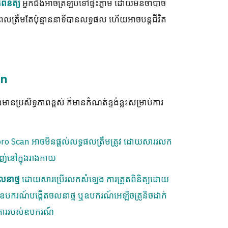
អ្នកជំងឺអាចត្រឡប់ទៅផ្ទះភ្លាម ដោយមិនចាំបាច់
ពិនិត្យ
លត្រឹមតែប៉ុន្មាននាទីបានលទ្ធផល ហើយអាចបន្តជីវិត
an
ងមានប្រសិទ្ធភាពខ្ពស់ ក៏មានកំណត់ខ្ទង់ខ្លះសម្រាប់ការ
Fibro Scan អាចមិនផ្តល់លទ្ធផលត្រឹមត្រូវ ដោយសាររលក
ញ់នៅក្នុងរាងកាយ
ដោយសារប្រើរលកសំឡេង ការត្រួតពិនិត្យដោយ
នាថ្ម
បករណ៍បង្កើតចលនាថ្ម ឬឧបករណ៍អេឡិចត្រូនិចដាក់
តិការរបស់ឧបករណ៍