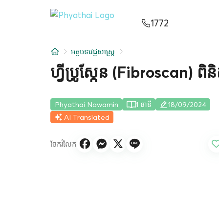
KM
ไทย
English
中文
日本
عربي
1772
សេវាកម្ម
អត្ថបទវេជ្ជសាស្ត្រ
អត្ថបទ
ហ្វីប្រូស្កែន (Fibroscan) ព
អំពីពួកយើង
Phyathai Nawamin
1 នាទី
18/09/2024
សាខាមន្ទីរពេទ្យ
AI Translated
ចែករំលែក