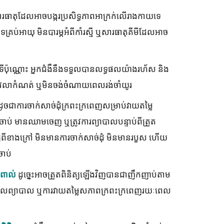
រធាតុដែលអាចបង្ករប្រសិទ្ធភាពអាក្រក់លើរាងកាយទេ
ទគ្រប់អាយុ មិនបារម្ភអំពីកាំរស្មី ឬសារធាតុគីមីដែលអាច
ននាទីប៉ុណ្ណោះ អ្នកជំងឺនឹងទទួលបានលទ្ធផលយ៉ាងរហ័ស និង
េលាកំណត់ ឬមិនចង់ចំណាយពេលរង់ចាំយូរ
ដូចជាការចាក់សាច់ដុំក្រពះក្រពេញសម្រាប់វាយតម្លៃ
ាប់ មានឈាមចេញ ឬត្រូវការព្យាបាលបន្ទាប់ពីត្រួត
ិត្យពីខាងក្រៅ មិនមានការចាក់សាច់ដុំ មិនមានរបួស ហើយ
ចាប់
ដូច្នេះអាចត្រួតពិនិត្យឡើងវិញបានជាញឹកញាប់តាម
ះពាល់
លទ្ធផលព្យាបាល ឬការវាយតម្លៃសភាពក្រពះក្រពេញរយៈពេល