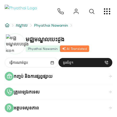
KM
ไทย
English
中文
日本
عربي
សេវាកម្ម
កណ្តាល
Phyathai Nawamin
អត្ថបទ
មជ្ឈមណ្ឌលបេះដូង
អំពីពួកយើង
Phyathai Nawamin
AI Translated
សាខាមន្ទីរពេទ្យ
ធ្វើការណាត់ជួប
ទូរស័ព្ទ។
កញ្ចប់ និងការផ្សព្វផ្សាយ
គ្រូពេទ្យឯកទេស
អត្ថបទសុខភាព