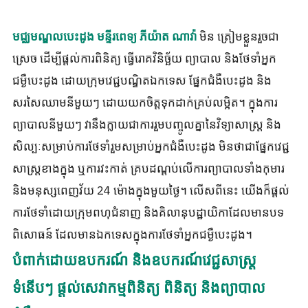
មិន ត្រៀមខ្លួនរួចជា
មជ្ឈមណ្ឌលបេះដូង មន្ទីរពេទ្យ ភីយ៉ាត ណាវ៉ា
ស្រេច ដើម្បីផ្តល់ការពិនិត្យ ធ្វើរោគវិនិច្ឆ័យ ព្យាបាល និងថែទាំអ្នក
ជម្ងឺបេះដូង ដោយក្រុមវេជ្ជបណ្ឌិតឯកទេស ផ្នែកជំងឺបេះដូង និង
សរសៃឈាមនីមួយៗ ដោយយកចិត្តទុកដាក់គ្រប់លម្អិត។ ក្នុងការ
ព្យាបាលនីមួយៗ វានឹងក្លាយជាការរួមបញ្ចូលគ្នានៃវិទ្យាសាស្ត្រ និង
សិល្បៈសម្រាប់ការថែទាំរួមសម្រាប់អ្នកជំងឺបេះដូង មិនថាជាផ្នែកវេជ្ជ
សាស្ត្រខាងក្នុង ឬការវះកាត់ គ្របដណ្តប់លើការព្យាបាលទាំងកុមារ
និងមនុស្សពេញវ័យ 24 ម៉ោងក្នុងមួយថ្ងៃ។ លើសពីនេះ យើងក៏ផ្តល់
ការថែទាំដោយក្រុមពហុជំនាញ និងគិលានុបដ្ឋាយិកាដែលមានបទ
ពិសោធន៍ ដែលមានឯកទេសក្នុងការថែទាំអ្នកជម្ងឺបេះដូង។
បំពាក់ដោយឧបករណ៍ និងឧបករណ៍វេជ្ជសាស្ត្រ
ទំនើបៗ
ផ្តល់សេវាកម្មពិនិត្យ ពិនិត្យ និងព្យាបាល