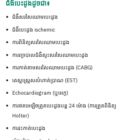
ជំងឺបេះដូងដូចជា៖
ជំងឺសរសៃឈាមបេះដូង
ជំងឺបេះដូង ischemic
ការពិនិត្យសរសៃឈាមបេះដូង
ការព្យាបាលជំងឺស្ទះសរសៃឈាមបេះដូង
ការកាត់តាមសរសៃឈាមបេះដូង (CABG)
តេស្តស្ត្រេសលំហាត់ប្រាណ (EST)
Echocardiogram (ឬអេកូ)
ការថតអេឡិចត្រូតបេះដូងបន្ត 24 ម៉ោង (ការត្រួតពិនិត្យ
Holter)
ការវះកាត់បេះដូង