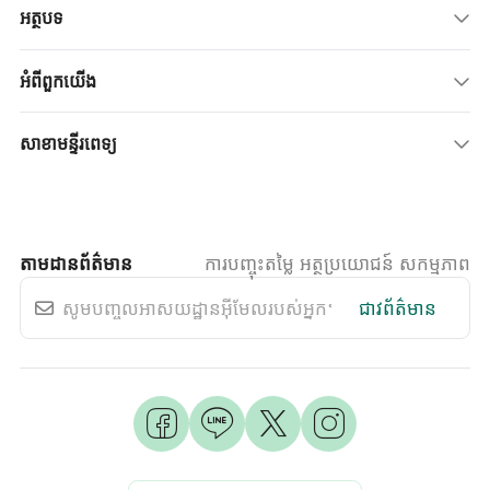
អត្ថបទ
អំពីពួកយើង
សាខាមន្ទីរពេទ្យ
តាមដានព័ត៌មាន
ការបញ្ចុះតម្លៃ អត្ថប្រយោជន៍ សកម្មភាព
ជាវព័ត៌មាន