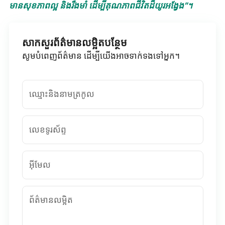
មានសុខភាពល្អ និងរឹងមាំ ដើម្បីគុណភាពជីវិតដ៏យូរអង្វែង”។
សាកសួរព័ត៌មានលម្អិតបន្ថែម
សូមបំពេញព័ត៌មាន ដើម្បីយើងអាចទាក់ទងទៅអ្នក។
ឈ្មោះនិងនាមត្រកូល
លេខទូរស័ព្ទ
អ៊ីមែល
ព័ត៌មានលម្អិត