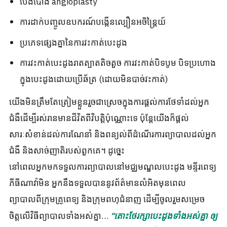
ប៉េងប៉ោង angioplasty
ការដាក់បញ្ចូលឧបករណ៍បង្កើនល្បឿនអចិន្រ្តៃយ៍
ប្រភេទផ្សេងគ្នានៃការវះកាត់បេះដូង
ការវះកាត់បេះដូងរាតត្បាតតិចតួច ការវះកាត់បិទបូម បិទប្រហោង
ក្នុងបេះដូងដោយប្រើឆ័ត្រ (ដោយមិនបាច់វះកាត់)
យើងមិនត្រឹមតែត្រៀមខ្លួនរួចជាស្រេចក្នុងការផ្តល់ការថែទាំដល់អ្នក
ជំងឺដើម្បីរស់រានមានជីវិតពីវិបត្តិប៉ុណ្ណោះទេ ប៉ុន្តែយើងក៏ផ្តល់
សារៈសំខាន់ដល់ការណែនាំ និងពន្យល់ពីដំណើរការព្យាបាលដល់អ្នក
ជំងឺ និងសាច់ញាតិរបស់ពួកគេ។ ដូច្នេះ
នៅពេលអ្នកមកទទួលការព្យាបាលនៅមជ្ឈមណ្ឌលបេះដូង មន្ទីរពេទ្យ
ភីធីណាវ៉ាមិន អ្នកនឹងទទួលបាននូវព័ត៌មានលំអិតមុនពេល
ព្យាបាលពីក្រុមគ្រូពេទ្យ និងក្រុមពហុជំនាញ ដើម្បីចូលរួមសម្រេច
ចិត្តលើវិធីព្យាបាលទាំងអស់គ្នា…
“តោះថែរក្សាបេះដូងទាំងអស់គ្នា ឲ្យ