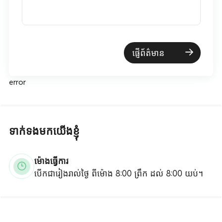
ផ្ញើព័ត៌មាន
error
ទាក់ទងមកយើងខ្ញុំ
ម៉ោងធ្វើការ
បើកជារៀងរាល់ថ្ងៃ ពីម៉ោង 8:00 ព្រឹក ដល់ 8:00 យប់។