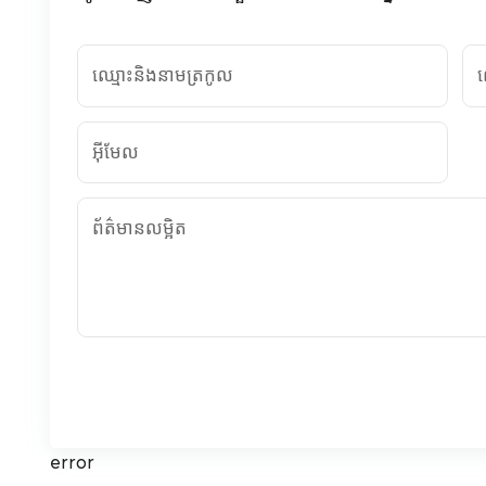
ឈ្មោះនិងនាមត្រកូល
ល
អ៊ីមែល
ព័ត៌មានលម្អិត
error