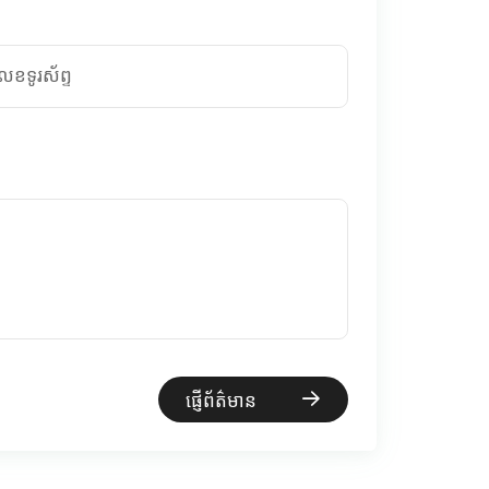
េខទូរស័ព្ទ
ផ្ញើព័ត៌មាន