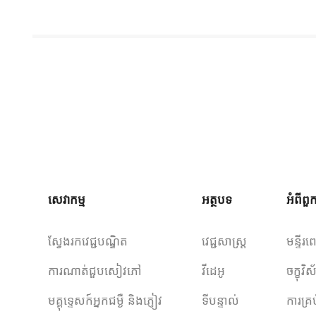
សេវាកម្ម
អត្ថបទ
អំពីព
ស្វែងរកវេជ្ជបណ្ឌិត
វេជ្ជសាស្ត្រ
មន្ទីរព
ការណាត់ជួបសៀវភៅ
វីដេអូ
ចក្ខុវ
មគ្គុទ្ទេសក៍អ្នកជម្ងឺ និងភ្ញៀវ
ទីបន្ទាល់
ការគ្រ