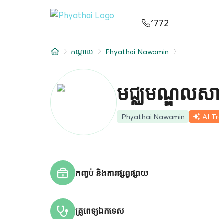
KM
ไทย
English
中文
日本
عربي
1772
សេវាកម្ម
កណ្តាល
Phyathai Nawamin
អត្ថបទ
អំពីពួកយើង
មជ្ឈមណ្ឌលសាច់ដ
សាខាមន្ទីរពេទ្យ
Phyathai Nawamin
AI T
កញ្ចប់ និងការផ្សព្វផ្សាយ
គ្រូពេទ្យឯកទេស