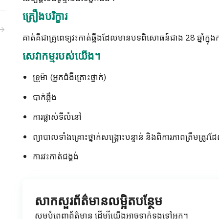
គ្រឿងបរិក្ខារ
គាត់គឺជាគ្រូពេទ្យវះកាត់ឆ្អឹងដែលមានបទពិសោធន៍ជាង 28 ឆ្នាំក្នុងក
សេវាកម្មរបស់យើង។
ទ្រូម៉ា (អ្នកជំងឺគ្រោះថ្នាក់)
បាក់ឆ្អឹង
ការផ្លាស់ទីលំនៅ
ព្យាបាលទាំងគ្រោះថ្នាក់សង្គ្រោះបន្ទាន់ និងពិការភាពត្រឹមត្រូ
ការវះកាត់ជង្គង់
សាកសួរព័ត៌មានលម្អិតបន្ថែម
សូមបំពេញព័ត៌មាន ដើម្បីយើងអាចទាក់ទងទៅអ្នក។