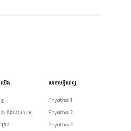
ួកយើង
សាខាមន្ទីរពេទ្យ
េទ្យ
Phyathai 1
ិស័យ និងបេសកកម្ម
Phyathai 2
ប់គ្រង
Phyathai 3