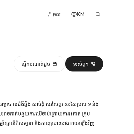
ចូល
KM
ไทย
ម
ENGLISH
中文
ធ្វើការណាត់ជួប
ទូរស័ព្ទ។
日本
عربي
ារព្យាបាលជំងឺឆ្អឹង សាច់ដុំ សរសៃពួរ សរសៃប្រសាទ និង
ក ដែលអាចកាត់បន្ថយការឈឺចាប់ក្រោយការវះកាត់ ក្រុម
មថ្នាំស្តារនីតិសម្បទា និងការព្យាបាលរាងកាយឡើងវិញ