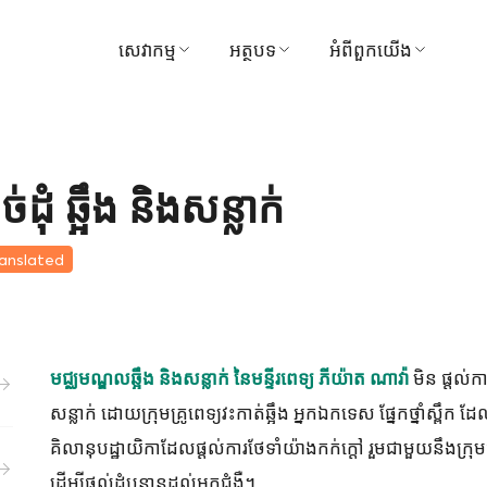
សេវាកម្ម
អត្ថបទ
អំពីពួកយើង
ស្វែងរកវេជ្ជបណ្ឌិត
វេជ្ជសាស្ត្រ
មន្ទីរពេទ្យ
ការណាត់ជួបសៀវភៅ
វីដេអូ
ចក្ខុវិស័យ និងបេសកកម្
ុំ ឆ្អឹង និងសន្លាក់
មគ្គុទ្ទេសក៍អ្នកជម្ងឺ និងភ្ញៀវ
ទីបន្ទាល់
ការគ្រប់គ្រង
ranslated
កញ្ចប់ និងការផ្សព្វផ្សាយ
រង្វាន់
មជ្ឈមណ្ឌល
ទាក់ទងមកយើងខ្ញុំ
មិន ផ្តល់ក
មជ្ឈមណ្ឌលឆ្អឹង និងសន្លាក់ នៃមន្ទីរពេទ្យ ភីយ៉ាត ណាវ៉ា
ការទូទាត់
ព័ត៌មាន
សន្លាក់ ដោយក្រុមគ្រូពេទ្យវះកាត់ឆ្អឹង អ្នកឯកទេស ផ្នែកថ្នាំស្ពឹ
សកម្មភាព
គិលានុបដ្ឋាយិកាដែលផ្តល់ការថែទាំយ៉ាងកក់ក្តៅ រួមជាមួយនឹងក្រុ
ដើម្បីផ្តល់ដំបូន្មានដល់អ្នកជំងឺ។