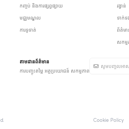
កញ្ចប់ និងការផ្សព្វផ្សាយ
រង្វាន់
មជ្ឈមណ្ឌល
ទាក់ទ
ការទូទាត់
ព័ត៌ម
សកម្ម
តាមដានព័ត៌មាន
ការបញ្ចុះតម្លៃ អត្ថប្រយោជន៍ សកម្មភាព
d.
Cookie Policy