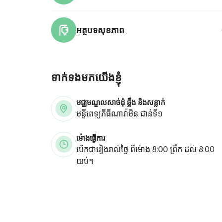
អត្ថបទសុខភាព
ទាក់ទងមកយើងខ្ញុំ
មជ្ឈមណ្ឌលសាច់ដុំ ឆ្អឹង និងសន្លាក់
មន្ទីពេទ្យភីធីណាវ៉ាមិន ជាន់ទី១
ម៉ោងធ្វើការ
បើកជារៀងរាល់ថ្ងៃ ពីម៉ោង 8:00 ព្រឹក ដល់ 8:00
យប់។