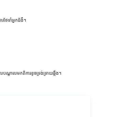
ារថែទាំអ្នកជំងឺ។
វដែលបណ្តាលមកពីការខូចទ្រង់ទ្រាយឆ្អឹង។