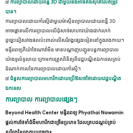
☑
ការព្យាបាលដោយពន្លឺ 3D ជាមួយនឹងអាំងតង់ស៊ីតេលៃតម្រូវ
បាន។
ការព្យាបាលដោយកាំរស្មីជាមួយម៉ាស៊ីនព្យាបាលដោយពន្លឺ 3D
អាចផ្តោតលើការព្យាបាលលើដុំសាច់សាហាវយ៉ាងជាក់លាក់
ដូច្នេះជៀសវាងផលប៉ះពាល់លើសរីរាង្គផ្សេងទៀតនៅក្នុងរាងកាយ។
មន្ទីរពេទ្យភីយ៉ាថៃណាវ៉ាមីន មានបណ្តាញបញ្ជូនបន្តការព្យាបាល
យ៉ាងទូលំទូលាយ ក្រោមការត្រួតពិនិត្យពីវេជ្ជបណ្ឌិតឯកទេសគ្រប់
ដំណាក់កាលនៃការព្យាបាលដោយកាំរស្មី។
☑
ជំនួសការព្យាបាលមហារីកដោយប្រើឱសថថៃដោយវេជ្ជបណ្ឌិត
ឯកទេស
ការព្យាបាល ការព្យាបាលផ្សេងៗ
Beyond Health Center មន្ទីរពេទ្យ Phyathai Nawamin
ផ្តល់ការថែទាំជំងឺមហារីកជាច្រើនប្រភេទ ដែលគ្របដណ្តប់គ្រប់
សរីរាង្គនៃរាងកាយដូចជា៖