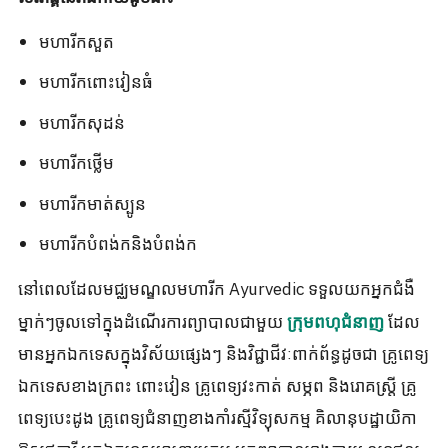
មហារីកសួត
មហារីកពោះវៀនធំ
មហារីកសុដន់
មហារីកថ្លើម
មហារីកមាត់ស្បូន
មហារីកបំពង់កនិងបំពង់ក
នៅពេលដែលមជ្ឈមណ្ឌលមហារីក Ayurvedic ទទួលយកអ្នកជំងឺ
ម្នាក់ៗចូលទៅក្នុងដំណើរការព្យាបាលជាមួយ
ដែល
ក្រុមពហុជំនាញ
មានអ្នកឯកទេសក្នុងវិស័យផ្សេងៗ និងវិជ្ជាជីវៈពាក់ព័ន្ធដូចជា គ្រូពេទ្យ
ឯកទេសខាងក្រពះ ពោះវៀន គ្រូពេទ្យវះកាត់ សម្ភព និងរោគស្ត្រី គ្រូ
ពេទ្យបេះដូង គ្រូពេទ្យជំនាញខាងកាំរស្មីវិទ្យុសកម្ម គិលានុបដ្ឋាយិកា