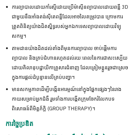
ការព្យាបាលដោយកាំរស្មីដោយប្រើម៉ាស៊ីនព្យាបាលដោយពន្លឺ 3D
ជាមួយនឹងអាំងតង់ស៊ីតេពន្លឺដែលអាចលៃតម្រូវបាន ក្រោមការ
ត្រួតពិនិត្យយ៉ាងជិតស្និទ្ធរបស់អ្នកឯកទេសព្យាបាលដោយវិទ្យុ
សកម្ម។
តាមដានយ៉ាងដិតដល់តាំងពីមុនការព្យាបាល ចាប់ផ្តើមការ
ព្យាបាល និងគ្រប់ជំហានរហូតដល់រយៈពេលនៃការជាសះស្បើយ
ដោយគិលានុបដ្ឋាយិកាគ្រួសារជំនាញ ដែលត្រៀមខ្លួនរួចជាស្រេច
ក្នុងការផ្តល់ដំបូន្មានលើគ្រប់បញ្ហា។
មានសកម្មភាពដើម្បីបង្កើនអារម្មណ៍នៅក្នុងផ្នែកផ្សេងៗនៃរាង
កាយសម្រាប់អ្នកជំងឺ រួមទាំងការបង្កើតក្រុមចែករំលែកបទ
ពិសោធន៍ពីមិត្តភ័ក្តិ (GROUP THERAPY)។
ការច្នៃប្រឌិត