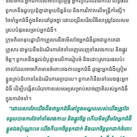
ឱសថការី អ្នកឯកទេសអាហារូបត្ថម្ភ អ្នកព្យាបាលរាងកាយ លទ្ធផល
ពួកគេនឹងជួបប្រជុំគ្នាជាមួយទិន្នន័យ និងការវិភាគលើមន្រ្តីកាំរស្មី។
ថែទាំអ្នកជំងឺក្នុងទិសដៅដូចគ្នា ដោយជ្រើសរើសវិធីសាស្ត្រដែលសម
ស្របបំផុតសម្រាប់អ្នកជំងឺ។
ក្រុមគិលានុបដ្ឋាយិកាគ្រួសារនឹងមើលថែអ្នកជំងឺដូចជាពួកគេជា
គ្រួសារ ជាមួយនឹងដំណើរការថែទាំពេញលេញទាំងរាងកាយ និងផ្លូវ
ចិត្ត។ ពួកគេនឹងផ្តល់ដំបូន្មានលើការរៀបចំ និងដោះស្រាយផលប៉ះ
ពាល់ដែលអាចកើតមានចំពោះរាងកាយអ្នកជំងឺ ដូច្នេះអ្នកជំងឺត្រៀម
ខ្លួនគ្រប់ជំហាននៃដំណើរការព្យាបាល។ ពួកគេក៏នឹងទៅលេងផ្ទះអ្នក
ជំងឺ ដើម្បីបង្កើតបរិយាកាសសមរម្យសម្រាប់សាច់ញាតិរបស់អ្នកជំងឺ
ក្នុងការថែទាំ។
“ដោយសារតែយើងដឹងថាអ្នកជំងឺនៅក្នុងមណ្ឌលរបស់យើងត្រូវតែ
ទទួលបានការថែទាំទាំងរាងកាយ និងផ្លូវចិត្ត ហើយមិនត្រឹមតែអ្នកជំងឺ
ខ្លួនឯងប៉ុណ្ណោះទេ យើងក៏យកចិត្តទុកដាក់ និងយកចិត្តទុកដាក់ចំពោះ