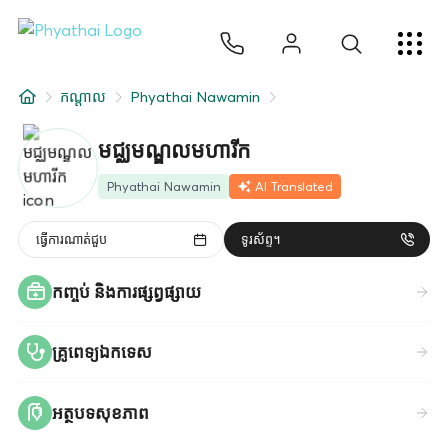
KM
ไทย
English
中文
日本
عربي
សេវាកម្ម
កណ្តាល
Phyathai Nawamin
អត្ថបទ
មជ្ឈមណ្ឌលមហារីក
អំពីពួកយើង
Phyathai Nawamin
AI Translated
សាខាមន្ទីរពេទ្យ
ធ្វើការណាត់ជួប
ទូរស័ព្ទ។
កញ្ចប់ និងការផ្សព្វផ្សាយ
គ្រូពេទ្យឯកទេស
អត្ថបទសុខភាព