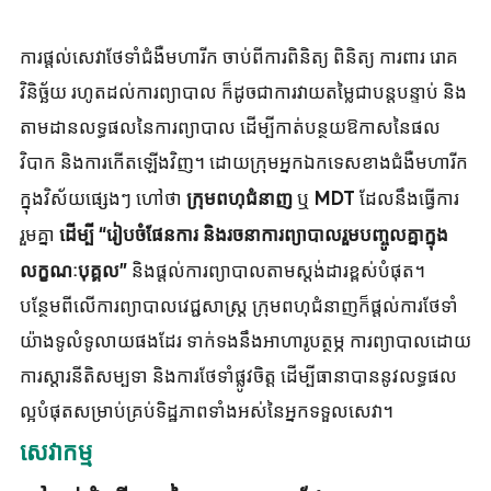
ការផ្តល់សេវាថែទាំជំងឺមហារីក ចាប់ពីការពិនិត្យ ពិនិត្យ ការពារ រោគ
វិនិច្ឆ័យ រហូតដល់ការព្យាបាល ក៏ដូចជាការវាយតម្លៃជាបន្តបន្ទាប់ និង
តាមដានលទ្ធផលនៃការព្យាបាល ដើម្បីកាត់បន្ថយឱកាសនៃផល
វិបាក និងការកើតឡើងវិញ។ ដោយក្រុមអ្នកឯកទេសខាងជំងឺមហារីក
ក្នុងវិស័យផ្សេងៗ ហៅថា
ឬ
ដែលនឹងធ្វើការ
ក្រុមពហុជំនាញ
MDT
រួមគ្នា
ដើម្បី “រៀបចំផែនការ និងរចនាការព្យាបាលរួមបញ្ចូលគ្នាក្នុង
និងផ្តល់ការព្យាបាលតាមស្តង់ដារខ្ពស់បំផុត។
លក្ខណៈបុគ្គល”
បន្ថែមពីលើការព្យាបាលវេជ្ជសាស្រ្ត ក្រុមពហុជំនាញក៏ផ្តល់ការថែទាំ
យ៉ាងទូលំទូលាយផងដែរ ទាក់ទងនឹងអាហារូបត្ថម្ភ ការព្យាបាលដោយ
ការស្តារនីតិសម្បទា និងការថែទាំផ្លូវចិត្ត ដើម្បីធានាបាននូវលទ្ធផល
ល្អបំផុតសម្រាប់គ្រប់ទិដ្ឋភាពទាំងអស់នៃអ្នកទទួលសេវា។
សេវាកម្ម