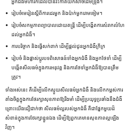
អ្នក​ជំងឺមហារីក​ដែល​បាន​វះកាត់​យក​សាច់​ដើមទ្រូង។
រៀបចំមេរៀនស្តីពីការដេរមួក និងប៉ាក់មួករោមចៀម។
រៀបចំសកម្មភាពព្យាបាលដោយតន្ត្រី ដើម្បីបង្កើតការសំរាកលំហែ
ដល់អ្នកជំងឺ។
ការបរិច្ចាក និងធ្វើសក់ពាក់ ដើម្បីផ្តល់ជូនអ្នកជំងឺក្រីក្រ
រៀបចំ និងផ្លាស់ប្តូរបទពិសោធន៍ទាំងអ្នកជំងឺ និងអ្នកថែទាំ ដើម្បី
បង្កើតសីលធម៌ក្នុងការអនុវត្ត និងការថែទាំអ្នកជំងឺឱ្យបានត្រឹម
ត្រូវ។
ទាំងអស់នេះ គឺដើម្បីលើកស្ទួយសីលធម៌អ្នកជំងឺ និងលើកកម្ពស់ការ
តាំងចិត្តក្នុងការថែរក្សាសុខភាពឱ្យរឹងមាំ ដើម្បីប្រយុទ្ធប្រឆាំងនឹងជំងឺ
ព្រោះយើងជឿជាក់ថា សីលធម៌ល្អរបស់អ្នកជំងឺ គឺជាផ្នែកមួយដ៏
សំខាន់ក្នុងការថែរក្សាខ្លួនឯង ដើម្បីឱ្យពួកគេមានសុខភាពល្អឡើង
វិញ។