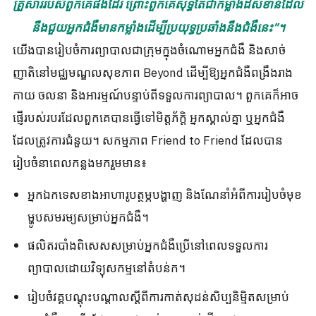
គ្រួសាររបស់ពួកគេផងដែរ ព្រោះពួកគេសុទ្ធតែជាកម្លាំងដ៏សំខាន់ដែល
នឹងជួយអ្នកជំងឺមានកម្លាំងដើម្បីប្រយុទ្ធប្រឆាំងនឹងជំងឺនេះ”។
យើងបានរៀបចំការព្យាបាលជាក្រុមក្នុងចំណោមអ្នកជំងឺ និងសាច់
ញាតិនៅមជ្ឈមណ្ឌលសុខភាព Beyond ដើម្បីឱ្យអ្នកជំងឺពង្រឹងរាង
កាយ ចលនា និងអារម្មណ៍បន្ទាប់ពីទទួលការព្យាបាល។ ពួកគេក៏អាច
ផ្ញើរបស់របរដែលពួកគេបានធ្វើទៅមិត្តភ័ក្តិ អ្នកស្គាល់គ្នា ឬអ្នកជំងឺ
ដែលត្រូវការជំនួយ។ សកម្មភាព Friend to Friend ដែលបាន
រៀបចំនាពេលកន្លងមករួមមាន៖
អ្នកឯកទេសខាងអាហារូបត្ថម្ភបង្ហាញ និងណែនាំអំពីការរៀបចំមុខ
ម្ហូបសមរម្យសម្រាប់អ្នកជំងឺ។
ផលិតរបាំងពិសេសសម្រាប់អ្នកជំងឺប្រើនៅពេលទទួលការ
ព្យាបាលដោយវិទ្យុសកម្មនៅតំបន់ក។
រៀបចំ​វគ្គ​បណ្តុះបណ្តាល​ស្តីពី​ការ​កាត់​សុដន់​សិប្បនិម្មិត​សម្រាប់​