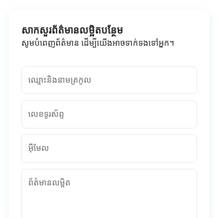
សាកសួរព័ត៌មានលម្អិតបន្ថែម
សូមបំពេញព័ត៌មាន ដើម្បីយើងអាចទាក់ទងទៅអ្នក។
ឈ្មោះនិងនាមត្រកូល
លេខទូរស័ព្ទ
អ៊ីមែល
ព័ត៌មានលម្អិត