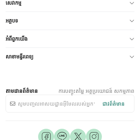
សេវាកម្ម
អត្ថបទ
អំពីពួកយើង
សាខាមន្ទីរពេទ្យ
តាមដានព័ត៌មាន
ការបញ្ចុះតម្លៃ អត្ថប្រយោជន៍ សកម្មភាព
ជាវព័ត៌មាន