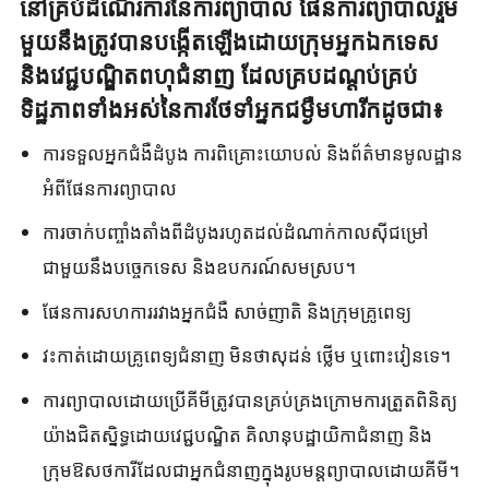
នៅគ្រប់ដំណើរការនៃការព្យាបាល ផែនការព្យាបាលរួម
មួយនឹងត្រូវបានបង្កើតឡើងដោយក្រុមអ្នកឯកទេស
និងវេជ្ជបណ្ឌិតពហុជំនាញ ដែលគ្របដណ្តប់គ្រប់
ទិដ្ឋភាពទាំងអស់នៃការថែទាំអ្នកជម្ងឺមហារីកដូចជា៖
ការទទួលអ្នកជំងឺដំបូង ការពិគ្រោះយោបល់ និងព័ត៌មានមូលដ្ឋាន
អំពីផែនការព្យាបាល
ការចាក់បញ្ចាំងតាំងពីដំបូងរហូតដល់ដំណាក់កាលស៊ីជម្រៅ
ជាមួយនឹងបច្ចេកទេស និងឧបករណ៍សមស្រប។
ផែនការសហការរវាងអ្នកជំងឺ សាច់ញាតិ និងក្រុមគ្រូពេទ្យ
វះកាត់​ដោយ​គ្រូពេទ្យ​ជំនាញ មិន​ថា​សុដន់ ថ្លើម ឬ​ពោះវៀន​ទេ។
ការព្យាបាលដោយប្រើគីមីត្រូវបានគ្រប់គ្រងក្រោមការត្រួតពិនិត្យ
យ៉ាងជិតស្និទ្ធដោយវេជ្ជបណ្ឌិត គិលានុបដ្ឋាយិកាជំនាញ និង
ក្រុមឱសថការីដែលជាអ្នកជំនាញក្នុងរូបមន្តព្យាបាលដោយគីមី។