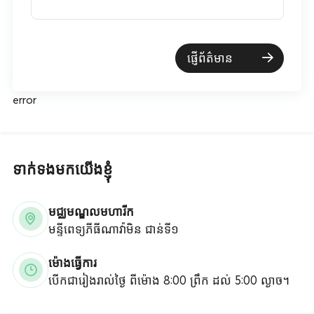
ផ្ញើព័ត៌មាន
error
ទាក់ទងមកយើងខ្ញុំ
មជ្ឈមណ្ឌលមហារីក
មន្ទីពេទ្យភីធីណាវ៉ាមិន ជាន់ទី១
ម៉ោងធ្វើការ
បើកជារៀងរាល់ថ្ងៃ ពីម៉ោង 8:00 ព្រឹក ដល់ 5:00 ល្ងាច។