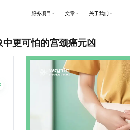
服务项目
文章
关于我们
寻找医生
医疗的
医院
象中更可怕的宫颈癌元凶
预约
视频
愿景与使命
患者及访客指南
推荐
管理
套餐和促销
奖
中心
联系我们
支付
消息
活动