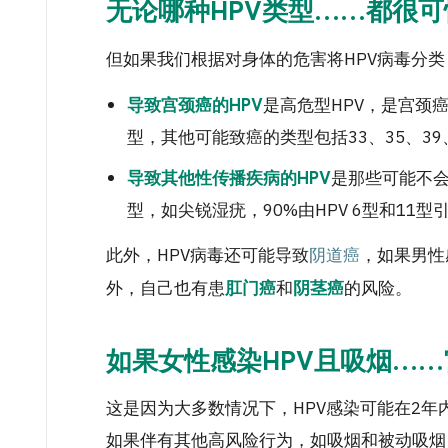
无论哪种HPV类型……都很可
但如果我们根据对身体的危害将HPV病毒分
是高危型HPV，是宫颈癌
导致宫颈癌的HPV
型，其他可能致癌的类型包括33、35、39、4
是那些可能不
导致其他性传播疾病的HPV
型，如尖锐湿疣，90%由HPV 6型和11
此外，HPV病毒还可能导致
阴道癌
，如果男性
外，自己也有患
和
的风险。
肛门癌
阴茎癌
如果女性感染HPV且吸烟…
这是因为大多数情况下，HPV感染可能在2
如果伴有其他高风险行为，如吸烟和被动吸烟