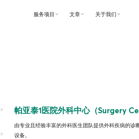
服务项目
文章
关于我们
寻找医生
医疗的
医院
预约
视频
愿景与使命
患者及访客指南
推荐
管理
套餐和促销
奖
中心
联系我们
帕亚泰1医院外科中心（Surgery Ce
支付
消息
由专业且经验丰富的外科医生团队提供外科疾病的诊
ขอประวัติการรักษา
活动
设备。