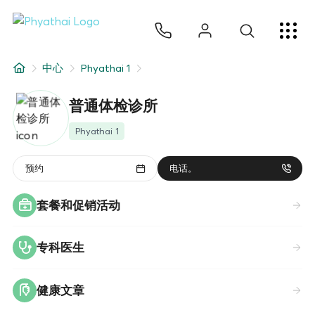
ZH
ไทย
English
日本
ខ្មែរ
عربي
服务项目
中心
Phyathai 1
文章
普通体检诊所
关于我们
Phyathai 1
医院分院
预约
电话。
套餐和促销活动
专科医生
健康文章