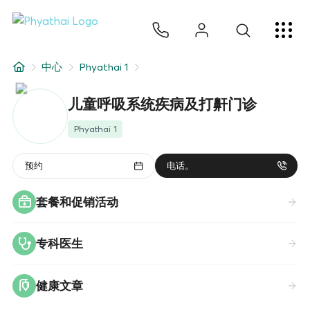
ZH
ไทย
English
日本
ខ្មែរ
عربي
服务项目
中心
Phyathai 1
文章
儿童呼吸系统疾病及打鼾门诊
关于我们
Phyathai 1
医院分院
预约
电话。
套餐和促销活动
专科医生
健康文章