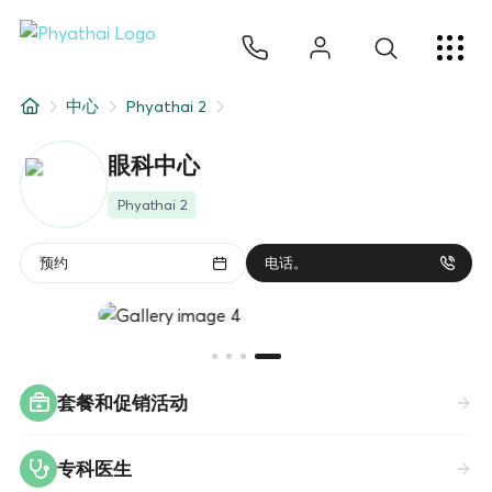
ZH
ไทย
English
日本
ខ្មែរ
عربي
服务项目
中心
Phyathai 2
文章
眼科中心
关于我们
Phyathai 2
医院分院
预约
电话。
套餐和促销活动
专科医生