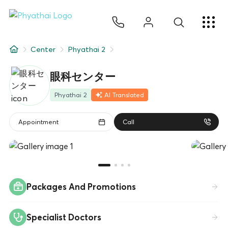
JA
ไทย
English
中文
ខ្មែរ
عربي
サービス
Center
Phyathai 2
記事
眼科センター
について
Phyathai 2
AI Translated
Hospital Locations
Appointment
Call
Packages And Promotions
Specialist Doctors