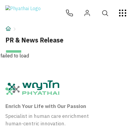
JA
ไทย
English
中文
ខ្មែរ
عربي
サービス
記事
PR & News Release
について
failed to load
Hospital Locations
Enrich Your Life with Our Passion
Specialist in human care enrichment
human-centric innovation.