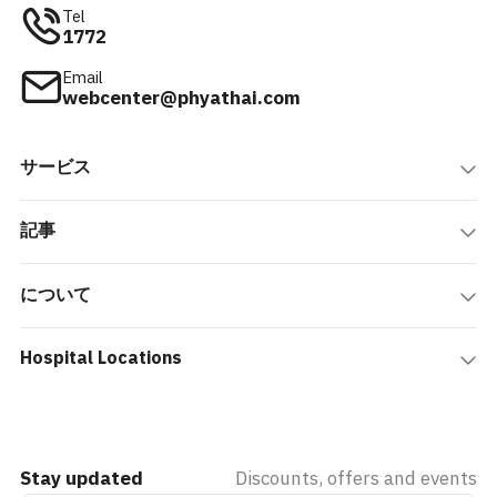
Tel
1772
Email
webcenter@phyathai.com
サービス
記事
について
Hospital Locations
Stay updated
Discounts, offers and events