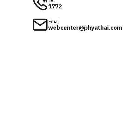
Tel
1772
Email
webcenter@phyathai.com
Available on
iOS & Android