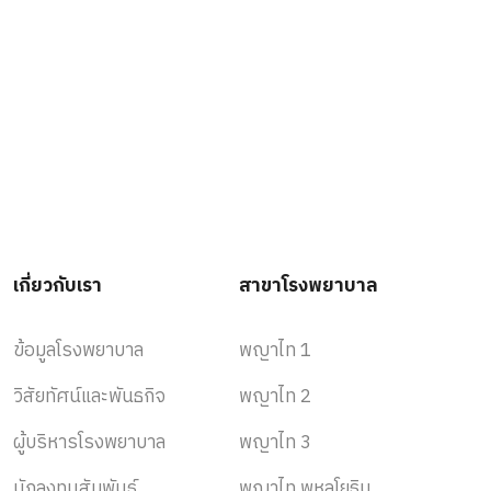
เกี่ยวกับเรา
สาขาโรงพยาบาล
ข้อมูลโรงพยาบาล
พญาไท 1
วิสัยทัศน์และพันธกิจ
พญาไท 2
ผู้บริหารโรงพยาบาล
พญาไท 3
นักลงทุนสัมพันธ์
พญาไท พหลโยธิน