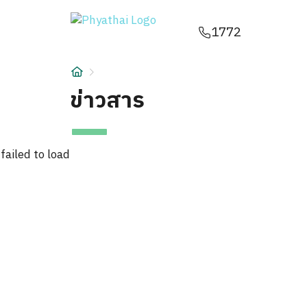
TH
English
中文
日本
ខ្មែរ
عربي
1772
บริการ
บทความ
ข่าวสาร
เกี่ยวกับเรา
failed to load
สาขาโรงพยาบาล