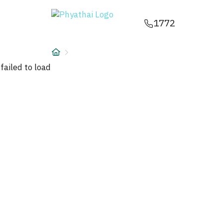
TH
English
中文
日本
ខ្មែរ
عربي
1772
บริการ
บทความ
failed to load
เกี่ยวกับเรา
สาขาโรงพยาบาล