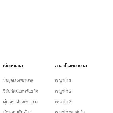
เกี่ยวกับเรา
สาขาโรงพยาบาล
ข้อมูลโรงพยาบาล
พญาไท 1
วิสัยทัศน์และพันธกิจ
พญาไท 2
ผู้บริหารโรงพยาบาล
พญาไท 3
นักลงทุนสัมพันธ์
พญาไท พหลโยธิน