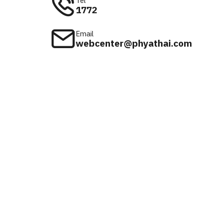
Tel
1772
Email
webcenter@phyathai.com
Available on
iOS & Android