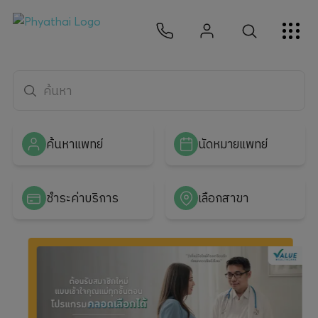
TH
English
中文
日本
ខ្មែរ
عربي
บริการ
โรงพยาบาลพญาไท — บริการตร
บทความ
เกี่ยวกับเรา
ค้นหาแพทย์
นัดหมายแพทย์
สาขาโรงพยาบาล
ชำระค่าบริการ
เลือกสาขา