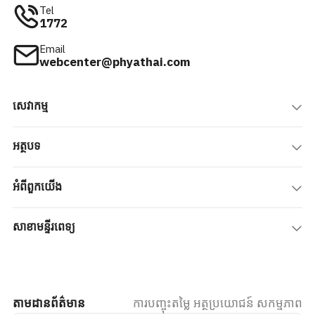
Tel
1772
Email
webcenter@phyathai.com
សេវាកម្ម
អត្ថបទ
អំពីពួកយើង
សាខាមន្ទីរពេទ្យ
តាមដានព័ត៌មាន
ការបញ្ចុះតម្លៃ អត្ថប្រយោជន៍ សកម្មភាព