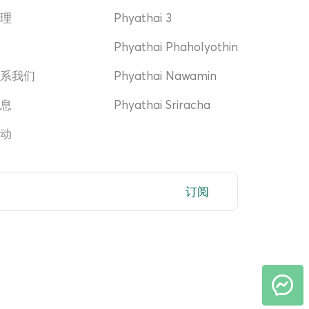
管理
Phyathai 3
奖
Phyathai Phaholyothin
联系我们
Phyathai Nawamin
消息
Phyathai Sriracha
活动
订阅