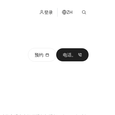
登录
ZH
ไทย
ENGLISH
日本
预约
电话。
ខ្មែរ
عربي