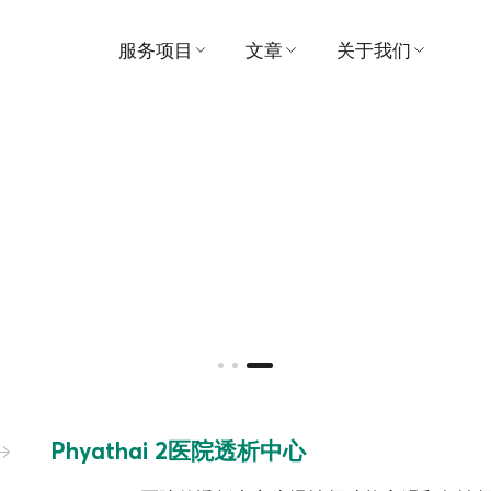
服务项目
文章
关于我们
寻找医生
医疗的
医院
预约
视频
愿景与使命
患者及访客指南
推荐
管理
套餐和促销
奖
中心
联系我们
支付
消息
Phyathai 2医院透析中心
活动