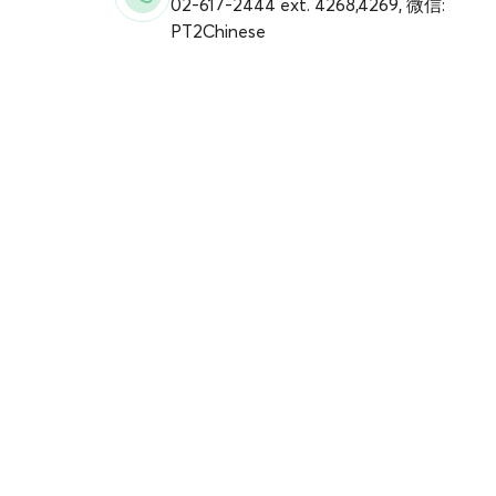
02-617-2444 ext. 4268,4269, 微信:
PT2Chinese