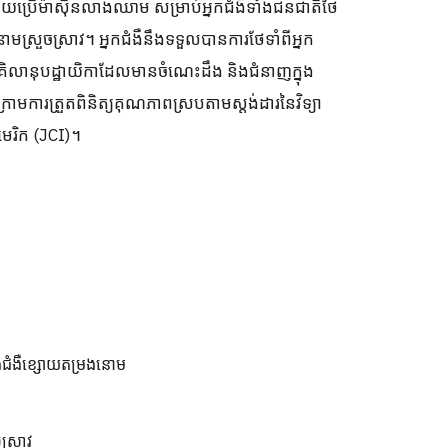
ោយប្រើម៉ាស៊ីនលាងឈាម សម្រាប់អ្នកជំងឺទាំងជនជាតិថៃ
ស្រួចស្រាវ។ អ្នកជំងឺនឹងទទួលបានការថែទាំពីអ្នក
គិលានុបដ្ឋាយិកាដែលមានចំណេះដឹង និងជំនាញក្នុង
រត្រួតពិនិត្យគុណភាពស្របតាមស្តង់ដារនៃវិទ្យា
មេរិក (JCI)។
នឹងជំងឺខ្សោយតម្រងនោម
ស្រាវ