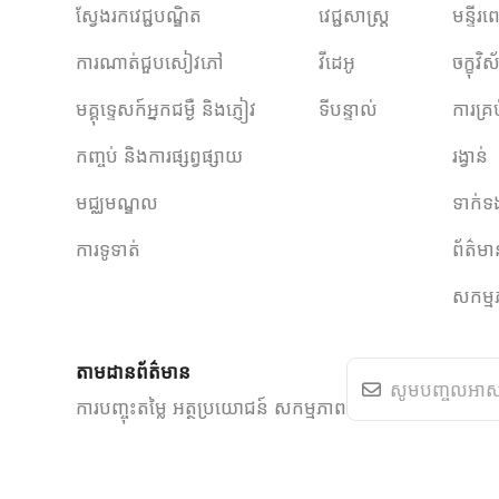
ស្វែងរកវេជ្ជបណ្ឌិត
វេជ្ជសាស្ត្រ
មន្ទីរព
ការណាត់ជួបសៀវភៅ
វីដេអូ
ចក្ខុវ
មគ្គុទ្ទេសក៍អ្នកជម្ងឺ និងភ្ញៀវ
ទីបន្ទាល់
ការគ្រ
កញ្ចប់ និងការផ្សព្វផ្សាយ
រង្វាន់
មជ្ឈមណ្ឌល
ទាក់ទ
ការទូទាត់
ព័ត៌ម
សកម្ម
តាមដានព័ត៌មាន
ការបញ្ចុះតម្លៃ អត្ថប្រយោជន៍ សកម្មភាព