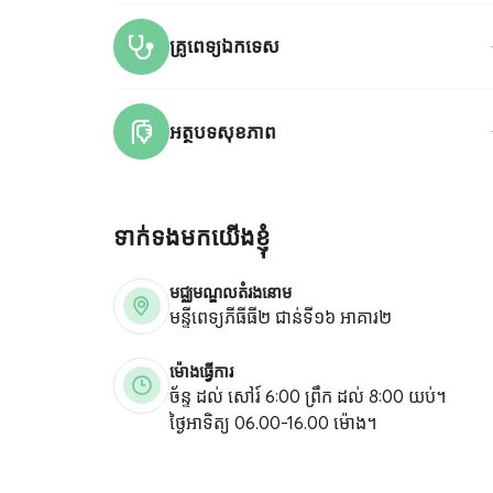
គ្រូពេទ្យឯកទេស
អត្ថបទសុខភាព
ទាក់ទងមកយើងខ្ញុំ
មជ្ឈមណ្ឌលតំរងនោម
មន្ទីពេទ្យភីធីធី២ ជាន់ទី១៦ អាគារ២
ម៉ោងធ្វើការ
ច័ន្ទ ដល់ សៅរ៍ 6:00 ព្រឹក ដល់ 8:00 យប់។
ថ្ងៃអាទិត្យ 06.00-16.00 ម៉ោង។