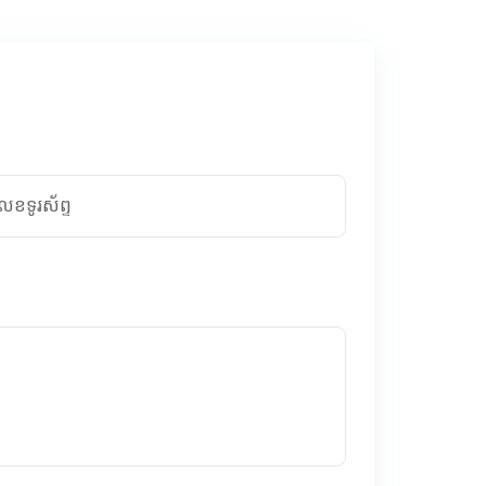
េខទូរស័ព្ទ