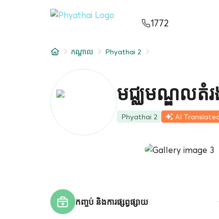
KM
ไทย
English
中文
日本
عربي
1772
សេវាកម្ម
កណ្តាល
Phyathai 2
អត្ថបទ
អំពីពួកយើង
មជ្ឈមណ្ឌលតំ
សាខាមន្ទីរពេទ្យ
Phyathai 2
AI Translate
កញ្ចប់ និងការផ្សព្វផ្សាយ