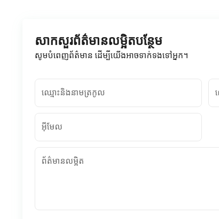
សាកសួរព័ត៌មានលម្អិតបន្ថែម
សូមបំពេញព័ត៌មាន ដើម្បីយើងអាចទាក់ទងទៅអ្នក។
ឈ្មោះនិងនាមត្រកូល
ល
អ៊ីមែល
ព័ត៌មានលម្អិត