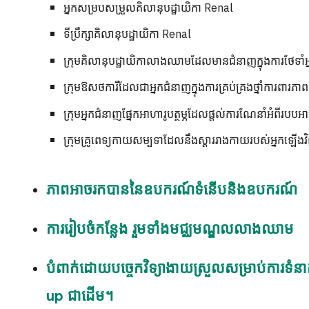
អ្នកសម្របសម្រួលគិលានុបដ្ឋាយិកា Renal
ទីប្រឹក្សាគិលានុបដ្ឋាយិកា Renal
ក្រុមគិលានុបដ្ឋាយិកាលាងឈាមដែលមានជំនាញក្នុងការថែទាំអ្
ក្រុម​ឱសថការី​ដែល​ជា​អ្នក​ជំនាញ​ក្នុង​ការ​គ្រប់គ្រង​ថ្នាំ​ការពារ​ភ
ក្រុមអ្នកជំនាញផ្នែកអាហារូបត្ថម្ភដែលផ្តល់ការណែនាំអំពីរប
ក្រុមគ្រូពេទ្យកាយសម្បទាដែលនឹងស្តាររាងកាយរបស់អ្នកឡើងវិញ
ភាពអាចរកបាននៃឧបករណ៍ទំនើបនិងឧបករណ៍
ការរៀបចំកន្លែង រួមទាំងមជ្ឈមណ្ឌលលាងឈាម
បំពាក់ដោយបច្ចេកវិទ្យាងាយស្រួលសម្រាប់ការទំន
up ជាដើម។