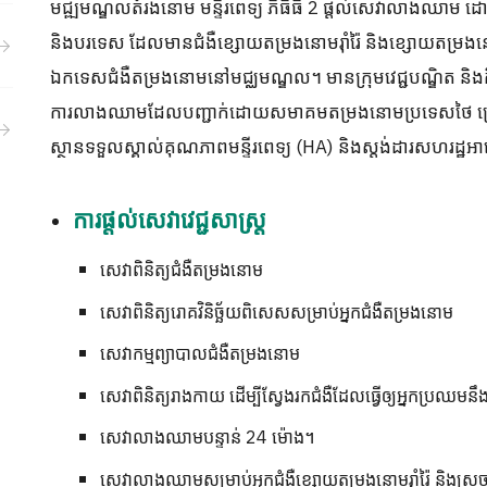
មជ្ឍមណ្ឌលតំរងនោម មន្ទីរពេទ្យ ភីធីធី 2 ផ្តល់សេវាលាងឈាម ដ
និងបរទេស ដែលមានជំងឺខ្សោយតម្រងនោមរ៉ាំរ៉ៃ និងខ្សោយតម្រងនោម
ឯកទេសជំងឺតម្រងនោមនៅមជ្ឈមណ្ឌល។ មានក្រុមវេជ្ជបណ្ឌិត និង
ការលាងឈាមដែលបញ្ជាក់ដោយសមាគមតម្រងនោមប្រទេសថៃ ក្រោមកា
ស្ថានទទួលស្គាល់គុណភាពមន្ទីរពេទ្យ (HA) និងស្តង់ដារសហរដ្ឋអា
ការផ្តល់សេវាវេជ្ជសាស្រ្ត
សេវាពិនិត្យជំងឺតម្រងនោម
សេវា​ពិនិត្យ​រោគ​វិនិច្ឆ័យ​ពិសេស​សម្រាប់​អ្នក​ជំងឺ​តម្រងនោម
សេវាកម្មព្យាបាលជំងឺតម្រងនោម
សេវាពិនិត្យរាងកាយ ដើម្បីស្វែងរកជំងឺដែលធ្វើឲ្យអ្នកប្រឈម
សេវាលាងឈាមបន្ទាន់ 24 ម៉ោង។
សេវាលាងឈាមសម្រាប់អ្នកជំងឺខ្សោយតម្រងនោមរ៉ាំរ៉ៃ និងស្រួច