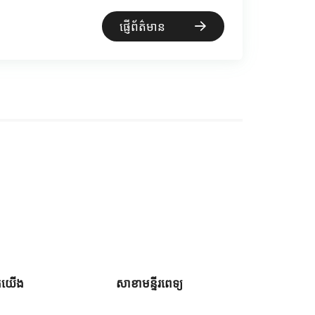
ផ្ញើព័ត៌មាន
ួកយើង
សាខាមន្ទីរពេទ្យ