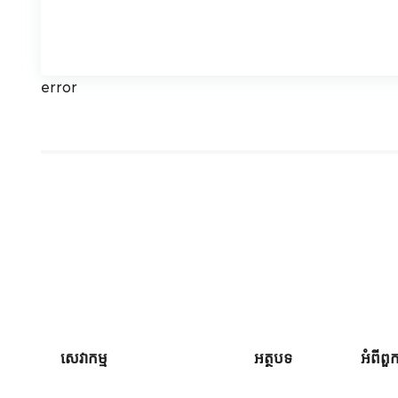
error
សេវាកម្ម
អត្ថបទ
អំពីព