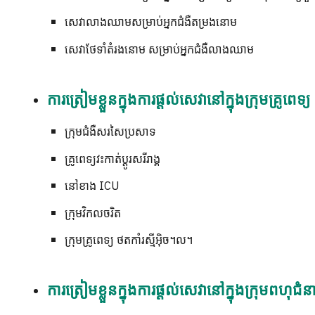
សេវាលាងឈាមសម្រាប់អ្នកជំងឺតម្រងនោម
សេវាថែទាំតំរងនោម សម្រាប់អ្នកជំងឺលាងឈាម
ការត្រៀមខ្លួនក្នុងការផ្តល់សេវានៅក្នុងក្រុមគ្រូពេទ្យ
ក្រុមជំងឺសរសៃប្រសាទ
គ្រូពេទ្យវះកាត់ប្តូរសរីរាង្គ
នៅខាង ICU
ក្រុមវិកលចរិត
ក្រុមគ្រូពេទ្យ ថតកាំរស្មីអ៊ិច។ល។
ការត្រៀមខ្លួនក្នុងការផ្តល់សេវានៅក្នុងក្រុមពហុជំ