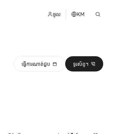
ចូល
KM
ไทย
ម
ENGLISH
中文
ធ្វើការណាត់ជួប
ទូរស័ព្ទ។
日本
عربي