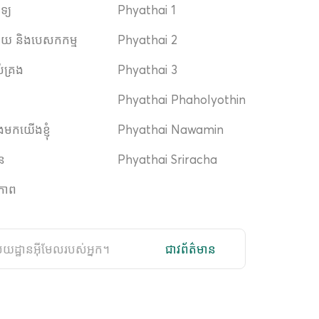
េទ្យ
Phyathai 1
ិស័យ និងបេសកកម្ម
Phyathai 2
ប់គ្រង
Phyathai 3
Phyathai Phaholyothin
ងមកយើងខ្ញុំ
Phyathai Nawamin
ាន
Phyathai Sriracha
ភាព
ជាវព័ត៌មាន