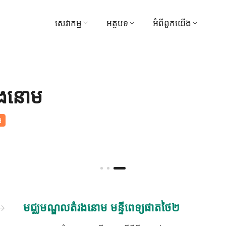
សេវាកម្ម
អត្ថបទ
អំពីពួកយើង
ស្វែងរកវេជ្ជបណ្ឌិត
វេជ្ជសាស្ត្រ
មន្ទីរពេទ្យ
ការណាត់ជួបសៀវភៅ
វីដេអូ
ចក្ខុវិស័យ និងបេសកកម្
រងនោម
មគ្គុទ្ទេសក៍អ្នកជម្ងឺ និងភ្ញៀវ
ទីបន្ទាល់
ការគ្រប់គ្រង
d
កញ្ចប់ និងការផ្សព្វផ្សាយ
រង្វាន់
មជ្ឈមណ្ឌល
ទាក់ទងមកយើងខ្ញុំ
ការទូទាត់
ព័ត៌មាន
មជ្ឈមណ្ឌលតំរងនោម មន្ទីពេទ្យផាតថៃ២
សកម្មភាព