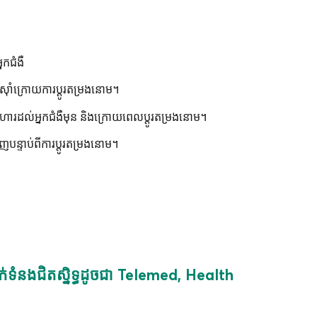
នកជំងឺ
ាពស៊ាំ​ក្រោយ​ការ​ប្តូរ​តម្រងនោម។
បអាហារដល់អ្នកជំងឺមុន និងក្រោយពេលប្តូរតម្រងនោម។
បន្ទាប់ពីការប្តូរតម្រងនោម។
ាក់ទំនងជិតស្និទ្ធដូចជា Telemed, Health