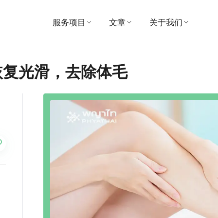
服务项目
文章
关于我们
寻找医生
医疗的
医院
恢复光滑，去除体毛
预约
视频
愿景与使命
患者及访客指南
推荐
管理
套餐和促销
奖
中心
联系我们
支付
消息
活动