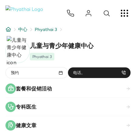
ZH
ไทย
English
日本
ខ្មែរ
عربي
服务项目
中心
Phyathai 3
文章
儿童与青少年健康中心
关于我们
Phyathai 3
医院分院
预约
电话。
套餐和促销活动
专科医生
健康文章