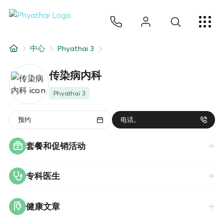
ZH
ไทย
English
日本
ខ្មែរ
عربي
服务项目
中心
Phyathai 3
文章
传染病内科
关于我们
Phyathai 3
医院分院
预约
电话。
套餐和促销活动
专科医生
健康文章